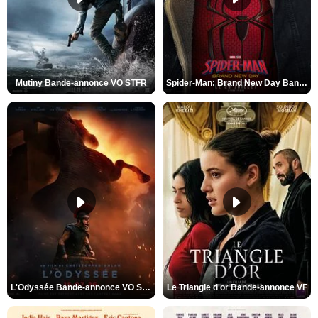
Mutiny Bande-annonce VO STFR
Spider-Man: Brand New Day Bande-annonce VO STFR
L'Odyssée Bande-annonce VO STFR
Le Triangle d'or Bande-annonce VF