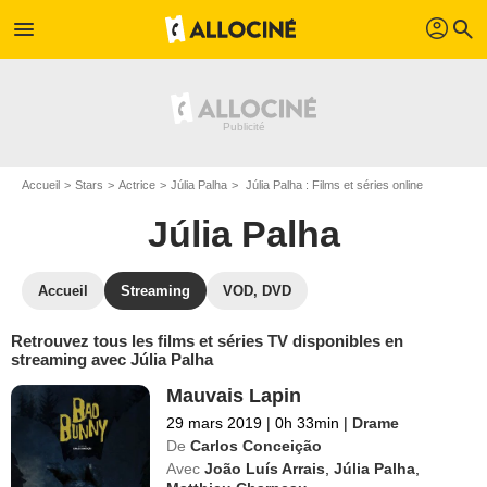
profil
menu
search
Accueil
Stars
Actrice
Júlia Palha
Júlia Palha : Films et séries online
Júlia Palha
Accueil
Streaming
VOD, DVD
Retrouvez tous les films et séries TV disponibles en
streaming avec Júlia Palha
Mauvais Lapin
29 mars 2019
|
0h 33min
|
Drame
De
Carlos Conceição
Avec
João Luís Arrais
,
Júlia Palha
,