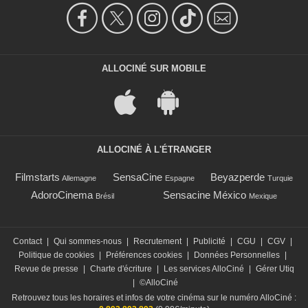
ALLOCINÉ SUR MOBILE
ALLOCINÉ À L'ÉTRANGER
Filmstarts
SensaCine
Beyazperde
Allemagne
Espagne
Turquie
AdoroCinema
Sensacine México
Brésil
Mexique
Contact
|
Qui sommes-nous
|
Recrutement
|
Publicité
|
CGU
|
CGV
|
Politique de cookies
|
Préférences cookies
|
Données Personnelles
|
Revue de presse
|
Charte d'écriture
|
Les services AlloCiné
|
Gérer Utiq
|
©AlloCiné
Retrouvez tous les horaires et infos de votre cinéma sur le numéro AlloCiné :