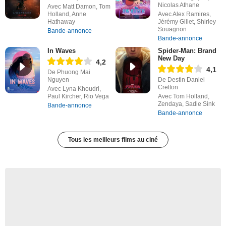
Nicolas Athane
Avec Matt Damon, Tom
Holland, Anne
Avec Alex Ramires,
Hathaway
Jérémy Gillet, Shirley
Souagnon
Bande-annonce
Bande-annonce
In Waves
Spider-Man: Brand
New Day
4,2
4,1
De Phuong Mai
Nguyen
De Destin Daniel
Cretton
Avec Lyna Khoudri,
Paul Kircher, Rio Vega
Avec Tom Holland,
Zendaya, Sadie Sink
Bande-annonce
Bande-annonce
Tous les meilleurs films au ciné