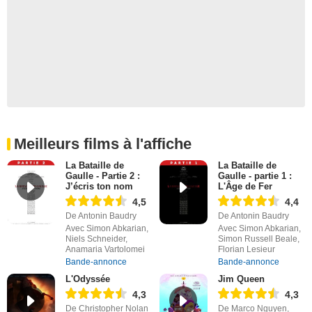
Meilleurs films à l'affiche
La Bataille de
La Bataille de
Gaulle - Partie 2 :
Gaulle - partie 1 :
J’écris ton nom
L'Âge de Fer
4,5
4,4
De Antonin Baudry
De Antonin Baudry
Avec Simon Abkarian,
Avec Simon Abkarian,
Niels Schneider,
Simon Russell Beale,
Anamaria Vartolomei
Florian Lesieur
Bande-annonce
Bande-annonce
L'Odyssée
Jim Queen
4,3
4,3
De Christopher Nolan
De Marco Nguyen,