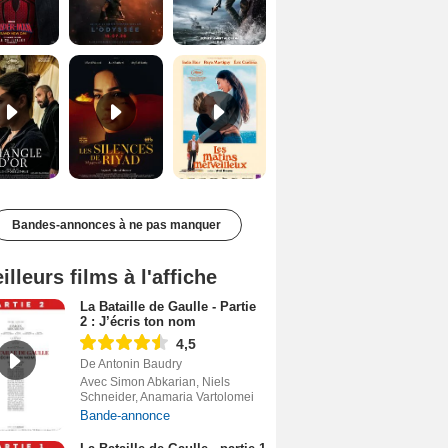
Le Triangle d'or Bande-annonce VF
Les Silences de Riyad Bande-annonce VO STFR
Les Matins merveilleux Bande-annonce VF
Bandes-annonces à ne pas manquer
illeurs films à l'affiche
La Bataille de Gaulle - Partie
2 : J’écris ton nom
4,5
De Antonin Baudry
Avec Simon Abkarian, Niels
Schneider, Anamaria Vartolomei
Bande-annonce