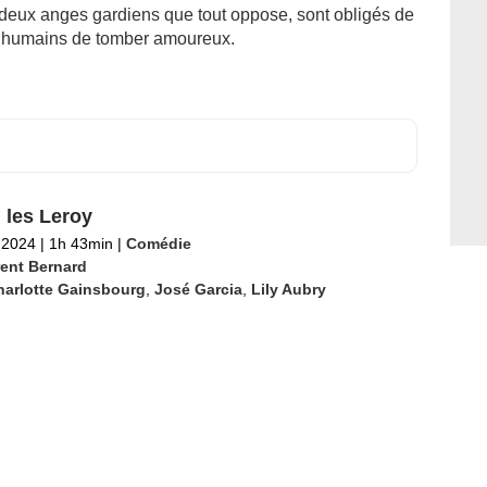
l, deux anges gardiens que tout oppose, sont obligés de
x humains de tomber amoureux.
 les Leroy
l 2024
|
1h 43min
|
Comédie
rent Bernard
harlotte Gainsbourg
,
José Garcia
,
Lily Aubry