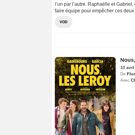
l’un par l’autre. Raphaëlle et Gabrie
faire équipe pour empêcher ces deu
VOD
Nous,
10 avri
De
Flo
Avec
C