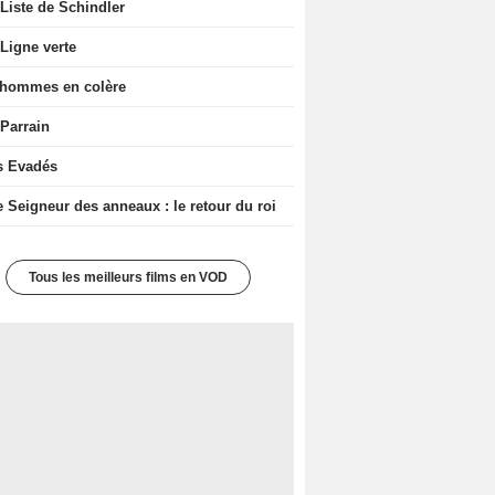
Liste de Schindler
Ligne verte
 hommes en colère
 Parrain
s Evadés
e Seigneur des anneaux : le retour du roi
Tous les meilleurs films en VOD