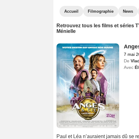
Accueil
Filmographie
News
Retrouvez tous les films et séries
Ménielle
Anges
7 mai 
De
Vla
Avec
É
Paul et Léa n’auraient jamais dû se ren