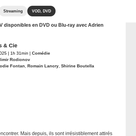
Streaming
VOD, DVD
 TV disponibles en DVD ou Blu-ray avec Adrien
 & Cie
2025
|
1h 31min
|
Comédie
dimir Rodionov
lodie Fontan
,
Romain Lancry
,
Shirine Boutella
contrer. Mais depuis, ils sont irrésistiblement attirés