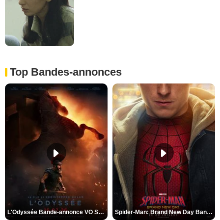
Top Bandes-annonces
L'Odyssée Bande-annonce VO STFR
Spider-Man: Brand New Day Bande-annonce VO STFR