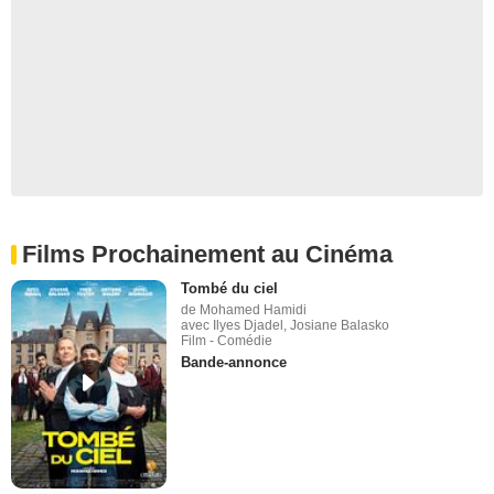
Films Prochainement au Cinéma
Tombé du ciel
de Mohamed Hamidi
avec Ilyes Djadel, Josiane Balasko
Film - Comédie
Bande-annonce