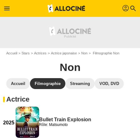
profil
menu
search
Accueil
Stars
Actrices
Actrice japonaise
Non
Filmographie Non
Non
Accueil
Filmographie
Streaming
VOD, DVD
Actrice
Bullet Train Explosion
2025
Rôle: Matsumoto