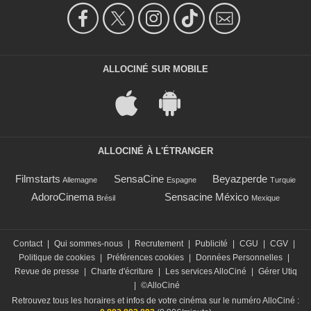
ALLOCINÉ SUR MOBILE
ALLOCINÉ À L'ÉTRANGER
Filmstarts
SensaCine
Beyazperde
Allemagne
Espagne
Turquie
AdoroCinema
Sensacine México
Brésil
Mexique
Contact
|
Qui sommes-nous
|
Recrutement
|
Publicité
|
CGU
|
CGV
|
Politique de cookies
|
Préférences cookies
|
Données Personnelles
|
Revue de presse
|
Charte d'écriture
|
Les services AlloCiné
|
Gérer Utiq
|
©AlloCiné
Retrouvez tous les horaires et infos de votre cinéma sur le numéro AlloCiné :