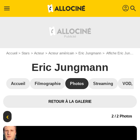
profil
menu
search
Accueil
Stars
Acteur
Acteur américain
Eric Jungmann
Affiche Eric Jungmann
Eric Jungmann
Accueil
Filmographie
Photos
Streaming
VOD, DV
RETOUR À LA GALERIE
2
/ 2 Photos