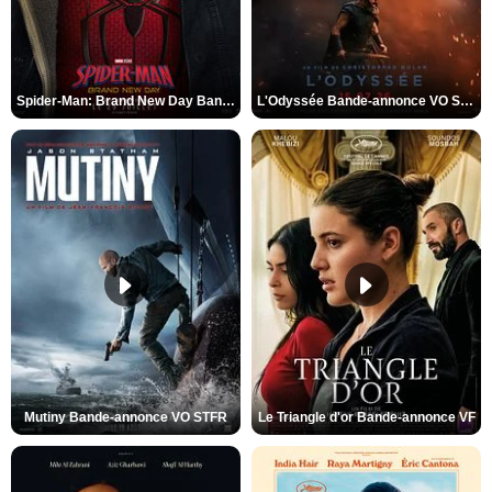
Spider-Man: Brand New Day Bande-annonce VO STFR
L'Odyssée Bande-annonce VO STFR
Mutiny Bande-annonce VO STFR
Le Triangle d'or Bande-annonce VF