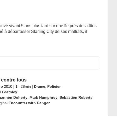
uvé vivant 5 ans plus tard sur une île près des côtes
é à débarrasser Starling City de ses malfrats, il
 contre tous
re 2010
|
1h 28min
|
Drame
,
Policier
l Fearnley
hannen Doherty
,
Mark Humphrey
,
Sebastien Roberts
iginal
Encounter with Danger