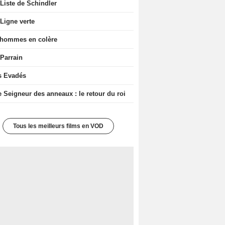
Liste de Schindler
Ligne verte
 hommes en colère
 Parrain
s Evadés
e Seigneur des anneaux : le retour du roi
Tous les meilleurs films en VOD