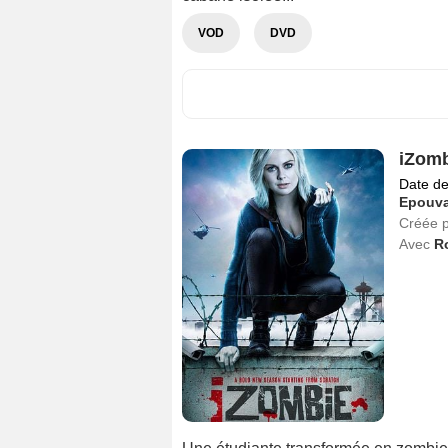
VOD
DVD
iZomb
Date de
Epouva
Créée 
Avec
R