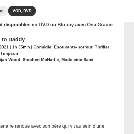
ng
VOD, DVD
 TV disponibles en DVD ou Blu-ray avec Ona Grauer
 to Daddy
 2021
|
1h 35min
|
Comédie
,
Epouvante-horreur
,
Thriller
 Timpson
lijah Wood
,
Stephen McHattie
,
Madeleine Sami
enaire renoue avec son père qui vit au sein d'une