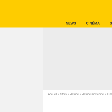
NEWS
CINÉMA
S
Accueil
Stars
Actrice
Actrice mexicaine
Ona