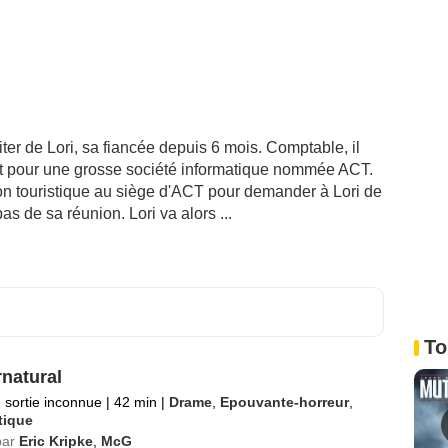
ter de Lori, sa fiancée depuis 6 mois. Comptable, il
nt pour une grosse société informatique nommée ACT.
tion touristique au siège d'ACT pour demander à Lori de
s de sa réunion. Lori va alors ...
To
natural
 sortie inconnue
|
42 min
|
Drame
,
Epouvante-horreur
,
tique
par
Eric Kripke
,
McG