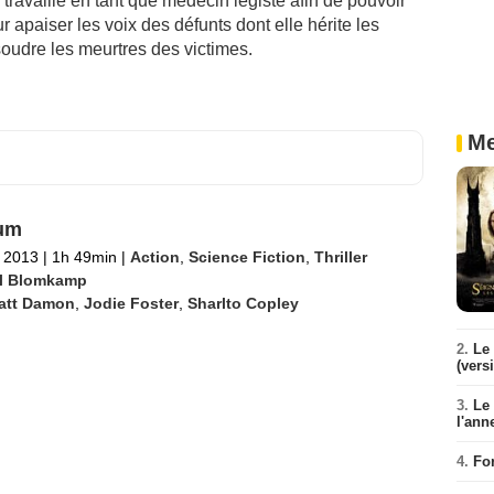
ravaille en tant que médecin légiste afin de pouvoir
r apaiser les voix des défunts dont elle hérite les
soudre les meurtres des victimes.
Me
um
 2013
|
1h 49min
|
Action
,
Science Fiction
,
Thriller
ll Blomkamp
att Damon
,
Jodie Foster
,
Sharlto Copley
2.
Le 
(vers
3.
Le
l'ann
4.
Fo