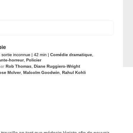
ie
 sortie inconnue
|
42 min
|
Comédie dramatique
,
nte-horreur
,
Policier
par
Rob Thomas
,
Diane Ruggiero-Wright
ose McIver
,
Malcolm Goodwin
,
Rahul Kohli