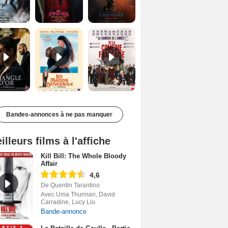
Le Triangle d'or Bande-annonce VF
Les Matins merveilleux Bande-annonce VF
De la Comédie-Française Teaser VF
Bandes-annonces à ne pas manquer
illeurs films à l'affiche
Kill Bill: The Whole Bloody
Affair
4,6
De Quentin Tarantino
Avec Uma Thurman, David
Carradine, Lucy Liu
Bande-annonce