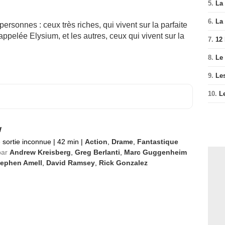
5.
La 
6.
La 
ersonnes : ceux très riches, qui vivent sur la parfaite
ppelée Elysium, et les autres, ceux qui vivent sur la
7.
12
8.
Le
9.
Le
10.
L
w
 sortie inconnue
|
42 min
|
Action
,
Drame
,
Fantastique
par
Andrew Kreisberg
,
Greg Berlanti
,
Marc Guggenheim
tephen Amell
,
David Ramsey
,
Rick Gonzalez