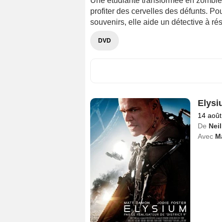
Une étudiante transformée en zombie t
profiter des cervelles des défunts. Pou
souvenirs, elle aide un détective à ré
DVD
Elysi
14 août
De
Nei
Avec
M