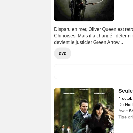
Disparu en mer, Oliver Queen est retro
Chinoises. Mais il a changé : détermin
devient le justicier Green Arrow...
DVD
Seule
4 octob
De
Neil
Avec
S
Titre or