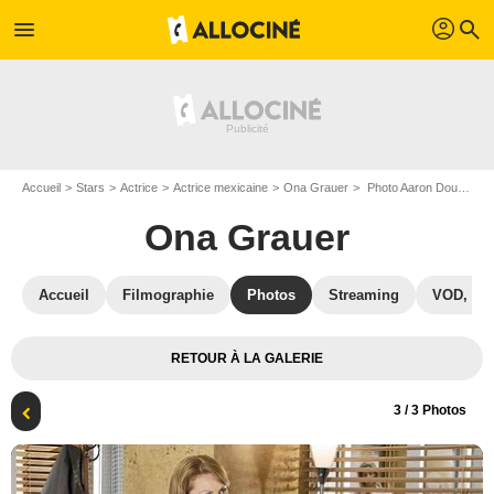
profil
menu
search
Accueil
Stars
Actrice
Actrice mexicaine
Ona Grauer
Photo Aaron Douglas, Ona Grauer
Ona Grauer
Accueil
Filmographie
Photos
Streaming
VOD, DV
RETOUR À LA GALERIE
3
/ 3 Photos