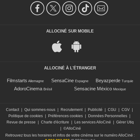
ALLOCINÉ SUR MOBILE
ALLOCINÉ À L'ÉTRANGER
Filmstarts
SensaCine
Beyazperde
Allemagne
Espagne
Turquie
AdoroCinema
Sensacine México
Brésil
Mexique
Contact
|
Qui sommes-nous
|
Recrutement
|
Publicité
|
CGU
|
CGV
|
Politique de cookies
|
Préférences cookies
|
Données Personnelles
|
Revue de presse
|
Charte d'écriture
|
Les services AlloCiné
|
Gérer Utiq
|
©AlloCiné
Retrouvez tous les horaires et infos de votre cinéma sur le numéro AlloCiné :