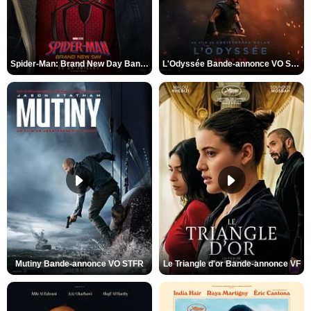
Spider-Man: Brand New Day Bande-annonce VO STFR
L'Odyssée Bande-annonce VO STFR
Mutiny Bande-annonce VO STFR
Le Triangle d'or Bande-annonce VF