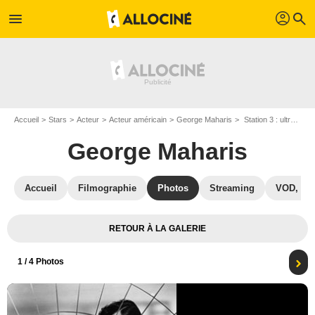
profil
menu
search
Accueil
Stars
Acteur
Acteur américain
George Maharis
Station 3 : ultra secret : Photo Anne Francis, George Maharis
George Maharis
Accueil
Filmographie
Photos
Streaming
VOD, DV
RETOUR À LA GALERIE
1
/ 4 Photos