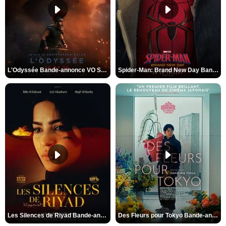
L'Odyssée Bande-annonce VO STFR
Spider-Man: Brand New Day Bande-annonce VO STFR
Les Silences de Riyad Bande-annonce VO STFR
Des Fleurs pour Tokyo Bande-annonce VO STFR