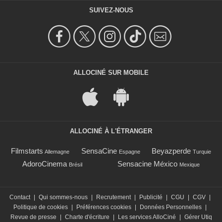
SUIVEZ-NOUS
ALLOCINÉ SUR MOBILE
ALLOCINÉ À L'ÉTRANGER
Filmstarts
SensaCine
Beyazperde
Allemagne
Espagne
Turquie
AdoroCinema
Sensacine México
Brésil
Mexique
Contact
|
Qui sommes-nous
|
Recrutement
|
Publicité
|
CGU
|
CGV
|
Politique de cookies
|
Préférences cookies
|
Données Personnelles
|
Revue de presse
|
Charte d'écriture
|
Les services AlloCiné
|
Gérer Utiq