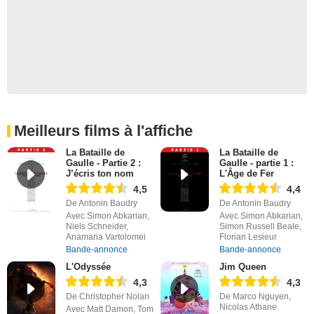
Meilleurs films à l'affiche
La Bataille de
La Bataille de
Gaulle - Partie 2 :
Gaulle - partie 1 :
J’écris ton nom
L'Âge de Fer
4,5
4,4
De Antonin Baudry
De Antonin Baudry
Avec Simon Abkarian,
Avec Simon Abkarian,
Niels Schneider,
Simon Russell Beale,
Anamaria Vartolomei
Florian Lesieur
Bande-annonce
Bande-annonce
L'Odyssée
Jim Queen
4,3
4,3
De Christopher Nolan
De Marco Nguyen,
Nicolas Athane
Avec Matt Damon, Tom