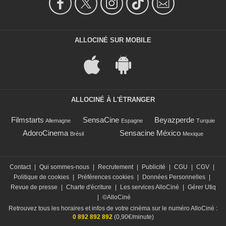
ALLOCINÉ SUR MOBILE
ALLOCINÉ À L'ÉTRANGER
Filmstarts
SensaCine
Beyazperde
Allemagne
Espagne
Turquie
AdoroCinema
Sensacine México
Brésil
Mexique
Contact
|
Qui sommes-nous
|
Recrutement
|
Publicité
|
CGU
|
CGV
|
Politique de cookies
|
Préférences cookies
|
Données Personnelles
|
Revue de presse
|
Charte d'écriture
|
Les services AlloCiné
|
Gérer Utiq
|
©AlloCiné
Retrouvez tous les horaires et infos de votre cinéma sur le numéro AlloCiné :
0 892 892 892
(0,90€/minute)