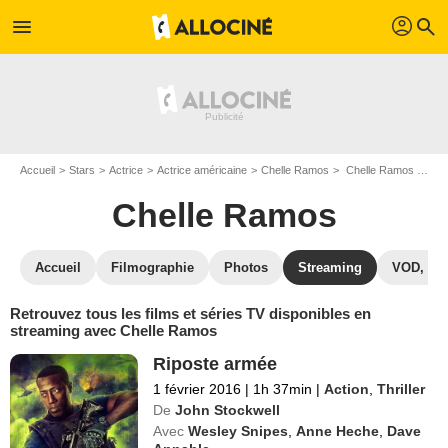
profil
menu
search
Accueil
Stars
Actrice
Actrice américaine
Chelle Ramos
Chelle Ramos : Films et séries online
Chelle Ramos
Accueil
Filmographie
Photos
Streaming
VOD, DV
Retrouvez tous les films et séries TV disponibles en
streaming avec Chelle Ramos
Riposte armée
1 février 2016
|
1h 37min
|
Action
,
Thriller
De
John Stockwell
Avec
Wesley Snipes
,
Anne Heche
,
Dave