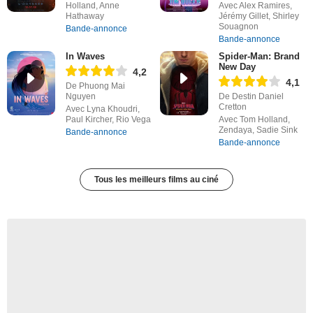
Holland, Anne
Avec Alex Ramires,
Hathaway
Jérémy Gillet, Shirley
Souagnon
Bande-annonce
Bande-annonce
In Waves
Spider-Man: Brand
New Day
4,2
4,1
De Phuong Mai
Nguyen
De Destin Daniel
Cretton
Avec Lyna Khoudri,
Paul Kircher, Rio Vega
Avec Tom Holland,
Zendaya, Sadie Sink
Bande-annonce
Bande-annonce
Tous les meilleurs films au ciné