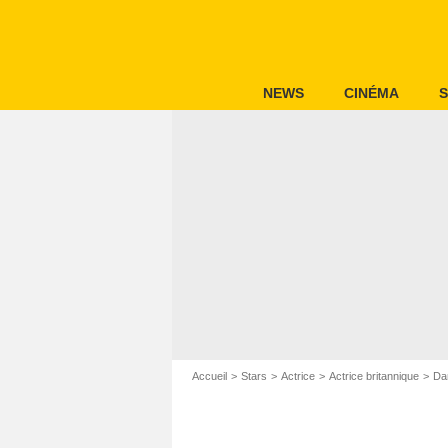
NEWS
CINÉMA
S
Accueil
Stars
Actrice
Actrice britannique
Da