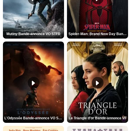
Mutiny Bande-annonce VO STFR
Spider-Man: Brand New Day Bande-annonce VO STFR
L'Odyssée Bande-annonce VO STFR
Le Triangle d'or Bande-annonce VF