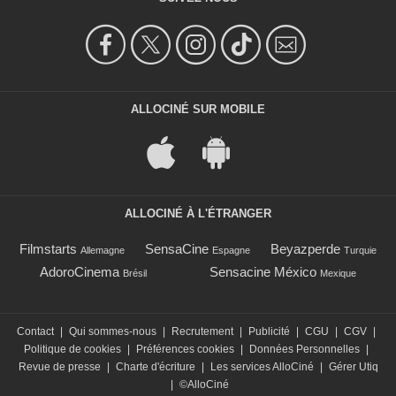
ALLOCINÉ SUR MOBILE
ALLOCINÉ À L'ÉTRANGER
Filmstarts
SensaCine
Beyazperde
Allemagne
Espagne
Turquie
AdoroCinema
Sensacine México
Brésil
Mexique
Contact
|
Qui sommes-nous
|
Recrutement
|
Publicité
|
CGU
|
CGV
|
Politique de cookies
|
Préférences cookies
|
Données Personnelles
|
Revue de presse
|
Charte d'écriture
|
Les services AlloCiné
|
Gérer Utiq
|
©AlloCiné