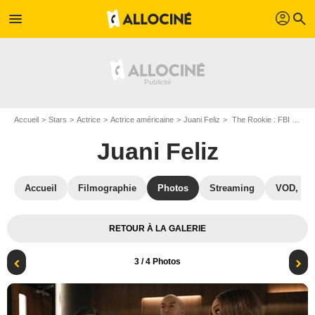
profil
menu
search
Accueil
Stars
Actrice
Actrice américaine
Juani Feliz
The Rookie : FBI : Photo Niecy Nash, Juani Feliz
Juani Feliz
Accueil
Filmographie
Photos
Streaming
VOD, DV
RETOUR À LA GALERIE
3
/ 4 Photos