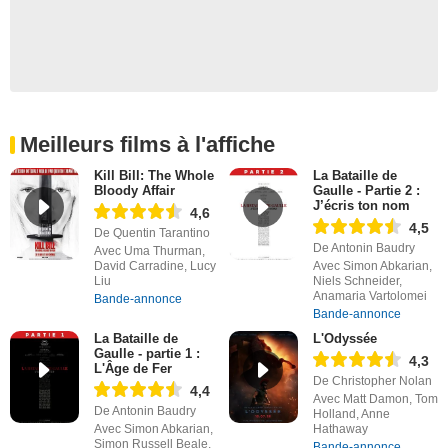
Meilleurs films à l'affiche
Kill Bill: The Whole
La Bataille de
Bloody Affair
Gaulle - Partie 2 :
J’écris ton nom
4,6
4,5
De Quentin Tarantino
De Antonin Baudry
Avec Uma Thurman,
David Carradine, Lucy
Avec Simon Abkarian,
Liu
Niels Schneider,
Anamaria Vartolomei
Bande-annonce
Bande-annonce
La Bataille de
L'Odyssée
Gaulle - partie 1 :
4,3
L'Âge de Fer
De Christopher Nolan
4,4
Avec Matt Damon, Tom
De Antonin Baudry
Holland, Anne
Avec Simon Abkarian,
Hathaway
Simon Russell Beale,
Bande-annonce