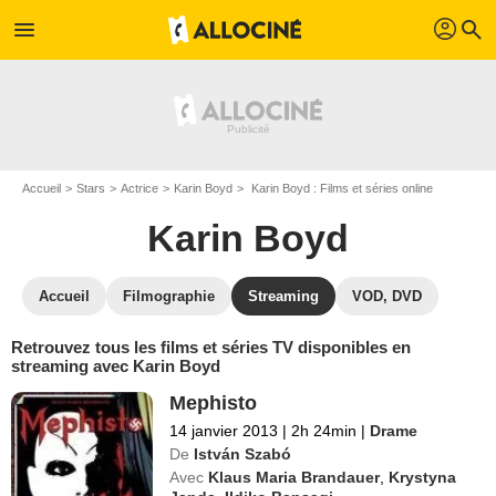
profil
menu
search
Accueil
Stars
Actrice
Karin Boyd
Karin Boyd : Films et séries online
Karin Boyd
Accueil
Filmographie
Streaming
VOD, DVD
Retrouvez tous les films et séries TV disponibles en
streaming avec Karin Boyd
Mephisto
14 janvier 2013
|
2h 24min
|
Drame
De
István Szabó
Avec
Klaus Maria Brandauer
,
Krystyna