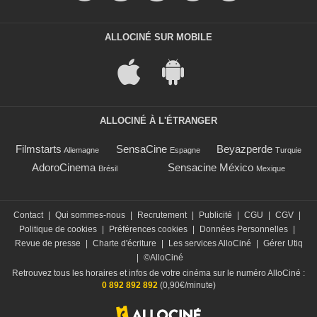
ALLOCINÉ SUR MOBILE
ALLOCINÉ À L'ÉTRANGER
Filmstarts
SensaCine
Beyazperde
Allemagne
Espagne
Turquie
AdoroCinema
Sensacine México
Brésil
Mexique
Contact
|
Qui sommes-nous
|
Recrutement
|
Publicité
|
CGU
|
CGV
|
Politique de cookies
|
Préférences cookies
|
Données Personnelles
|
Revue de presse
|
Charte d'écriture
|
Les services AlloCiné
|
Gérer Utiq
|
©AlloCiné
Retrouvez tous les horaires et infos de votre cinéma sur le numéro AlloCiné :
0 892 892 892
(0,90€/minute)