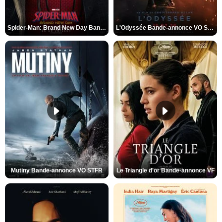
Spider-Man: Brand New Day Bande-annonce VO STFR
L'Odyssée Bande-annonce VO STFR
Mutiny Bande-annonce VO STFR
Le Triangle d'or Bande-annonce VF