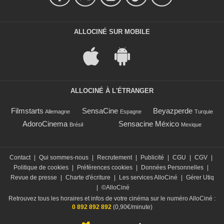
ALLOCINÉ SUR MOBILE
ALLOCINÉ À L'ÉTRANGER
Filmstarts
SensaCine
Beyazperde
Allemagne
Espagne
Turquie
AdoroCinema
Sensacine México
Brésil
Mexique
Contact
|
Qui sommes-nous
|
Recrutement
|
Publicité
|
CGU
|
CGV
|
Politique de cookies
|
Préférences cookies
|
Données Personnelles
|
Revue de presse
|
Charte d'écriture
|
Les services AlloCiné
|
Gérer Utiq
|
©AlloCiné
Retrouvez tous les horaires et infos de votre cinéma sur le numéro AlloCiné :
0 892 892 892
(0,90€/minute)