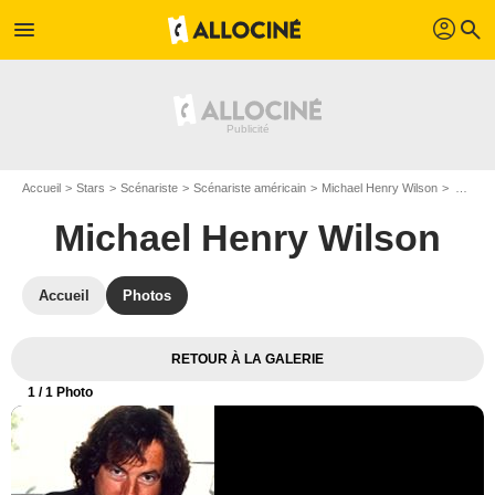
profil
menu
search
Accueil
Stars
Scénariste
Scénariste américain
Michael Henry Wilson
Affiche Michael Henry Wilson
Michael Henry Wilson
Accueil
Photos
RETOUR À LA GALERIE
1
/ 1 Photo