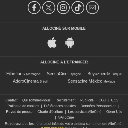
ALLOCINÉ SUR MOBILE
ALLOCINÉ À L'ÉTRANGER
Filmstarts
SensaCine
Beyazperde
Allemagne
Espagne
Turquie
AdoroCinema
Sensacine México
Brésil
Mexique
Contact
|
Qui sommes-nous
|
Recrutement
|
Publicité
|
CGU
|
CGV
|
Politique de cookies
|
Préférences cookies
|
Données Personnelles
|
Revue de presse
|
Charte d'écriture
|
Les services AlloCiné
|
Gérer Utiq
|
©AlloCiné
Retrouvez tous les horaires et infos de votre cinéma sur le numéro AlloCiné :