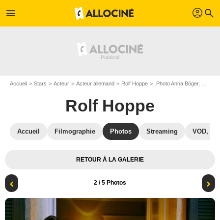
profil
menu
search
Accueil
Stars
Acteur
Acteur allemand
Rolf Hoppe
Photo Anna Böger, Charly Hübner, Rolf Hoppe
Rolf Hoppe
Accueil
Filmographie
Photos
Streaming
VOD, DV
RETOUR À LA GALERIE
2
/ 5 Photos