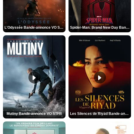
L'Odyssée Bande-annonce VO STFR
Spider-Man: Brand New Day Bande-annonce VO STFR
Mutiny Bande-annonce VO STFR
Les Silences de Riyad Bande-annonce VO STFR