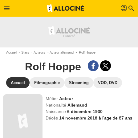
profil
menu
search
Accueil
Stars
Acteurs
Acteur allemand
Rolf Hoppe
Rolf Hoppe
Accueil
Filmographie
Streaming
VOD, DVD
Métier
Acteur
Nationalité
Allemand
Naissance
6 décembre 1930
Décès
14 novembre 2018
à l'age de 87 ans