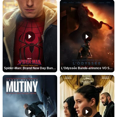
Spider-Man: Brand New Day Bande-annonce VO STFR
L'Odyssée Bande-annonce VO STFR