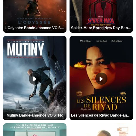
L'Odyssée Bande-annonce VO STFR
Spider-Man: Brand New Day Bande-annonce VO STFR
Mutiny Bande-annonce VO STFR
Les Silences de Riyad Bande-annonce VO STFR