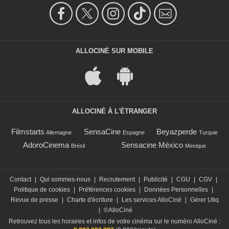
ALLOCINÉ SUR MOBILE
ALLOCINÉ À L'ÉTRANGER
Filmstarts
SensaCine
Beyazperde
Allemagne
Espagne
Turquie
AdoroCinema
Sensacine México
Brésil
Mexique
Contact
|
Qui sommes-nous
|
Recrutement
|
Publicité
|
CGU
|
CGV
|
Politique de cookies
|
Préférences cookies
|
Données Personnelles
|
Revue de presse
|
Charte d'écriture
|
Les services AlloCiné
|
Gérer Utiq
|
©AlloCiné
Retrouvez tous les horaires et infos de votre cinéma sur le numéro AlloCiné :