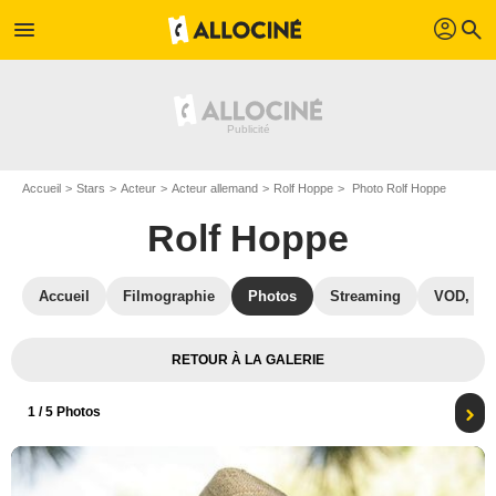
profil
menu
search
Accueil
Stars
Acteur
Acteur allemand
Rolf Hoppe
Photo Rolf Hoppe
Rolf Hoppe
Accueil
Filmographie
Photos
Streaming
VOD, DV
RETOUR À LA GALERIE
1
/ 5 Photos