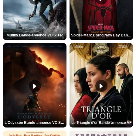
Mutiny Bande-annonce VO STFR
Spider-Man: Brand New Day Bande-annonce VO STFR
L'Odyssée Bande-annonce VO STFR
Le Triangle d'or Bande-annonce VF