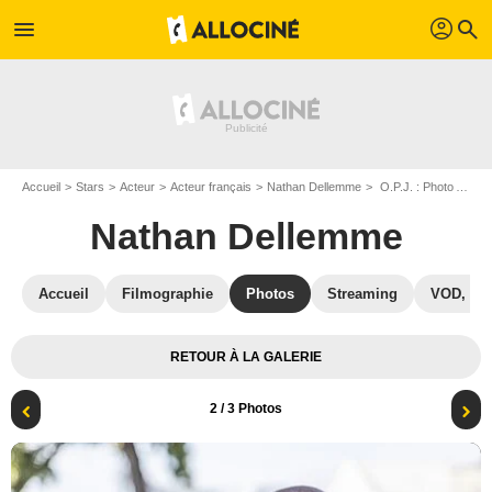
profil
menu
search
Accueil
Stars
Acteur
Acteur français
Nathan Dellemme
O.P.J. : Photo Antoine Stip, Nathan Dellemme
Nathan Dellemme
Accueil
Filmographie
Photos
Streaming
VOD, DV
RETOUR À LA GALERIE
2
/ 3 Photos