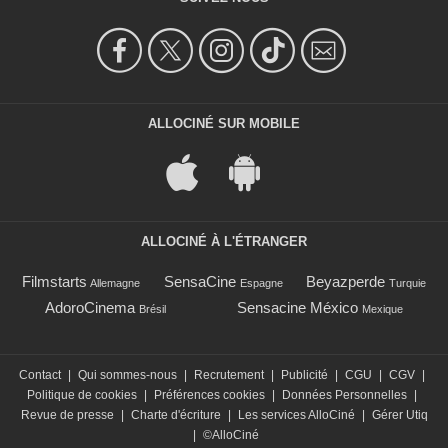
ALLOCINÉ SUR MOBILE
ALLOCINÉ À L'ÉTRANGER
Filmstarts
SensaCine
Beyazperde
Allemagne
Espagne
Turquie
AdoroCinema
Sensacine México
Brésil
Mexique
Contact
|
Qui sommes-nous
|
Recrutement
|
Publicité
|
CGU
|
CGV
|
Politique de cookies
|
Préférences cookies
|
Données Personnelles
|
Revue de presse
|
Charte d'écriture
|
Les services AlloCiné
|
Gérer Utiq
|
©AlloCiné