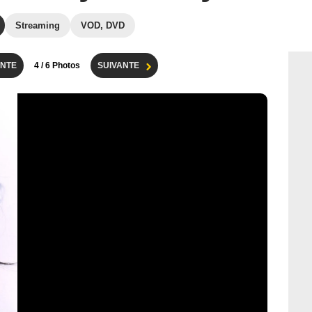
Streaming
VOD, DVD
NTE
4
/ 6 Photos
SUIVANTE