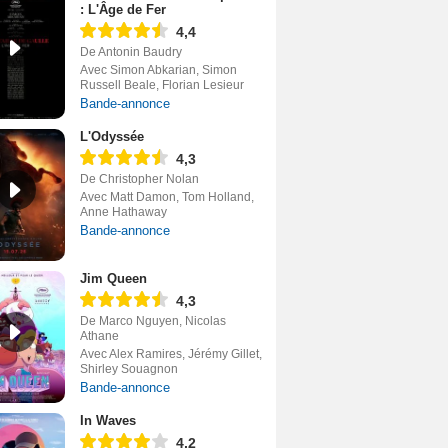
: L'Âge de Fer
4,4
De Antonin Baudry
Avec Simon Abkarian, Simon
Russell Beale, Florian Lesieur
Bande-annonce
L'Odyssée
4,3
De Christopher Nolan
Avec Matt Damon, Tom Holland,
Anne Hathaway
Bande-annonce
Jim Queen
4,3
De Marco Nguyen, Nicolas
Athane
Avec Alex Ramires, Jérémy Gillet,
Shirley Souagnon
Bande-annonce
In Waves
4,2