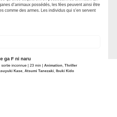
ganes d’animaux possédés, les fées peuvent ainsi être
ées comme des armes. Les individus qui s’en servent
e ga F ni naru
 sortie inconnue
|
23 min
|
Animation
,
Thriller
asuyuki Kase
,
Atsumi Tanezaki
,
Ibuki Kido