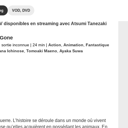
ng
VOD, DVD
 TV disponibles en streaming avec Atsumi Tanezaki
 Gone
 sortie inconnue
|
24 min
|
Action
,
Animation
,
Fantastique
ana Ichinose
,
Tomoaki Maeno
,
Ayaka Suwa
guerre. L’histoire se déroule dans un monde où vivent
use qu’elles acquièrent en possédant les animaux. En