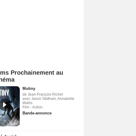
lms Prochainement au
néma
Mutiny
de Jean-François Richet
avec Jason Statham, Annabelle
Wallis
Film - Action
Bande-annonce