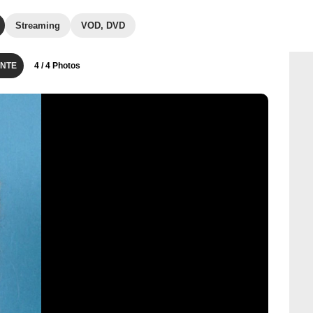
Streaming
VOD, DVD
NTE
4
/ 4 Photos