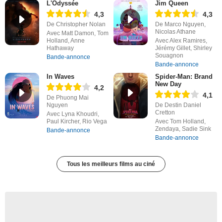
L'Odyssée
Jim Queen
4,3
4,3
De Christopher Nolan
De Marco Nguyen,
Nicolas Athane
Avec Matt Damon, Tom
Holland, Anne
Avec Alex Ramires,
Hathaway
Jérémy Gillet, Shirley
Souagnon
Bande-annonce
Bande-annonce
In Waves
Spider-Man: Brand
New Day
4,2
4,1
De Phuong Mai
Nguyen
De Destin Daniel
Cretton
Avec Lyna Khoudri,
Paul Kircher, Rio Vega
Avec Tom Holland,
Zendaya, Sadie Sink
Bande-annonce
Bande-annonce
Tous les meilleurs films au ciné