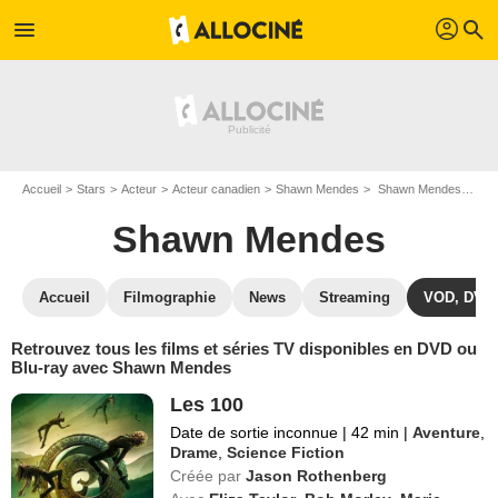
profil
menu
search
Accueil
Stars
Acteur
Acteur canadien
Shawn Mendes
Shawn Mendes : ses Blu-Ray, DVD, VOD, SVOD
Shawn Mendes
Accueil
Filmographie
News
Streaming
VOD, DVD
Retrouvez tous les films et séries TV disponibles en DVD ou
Blu-ray avec Shawn Mendes
Les 100
Date de sortie inconnue
|
42 min
|
Aventure
,
Drame
,
Science Fiction
Créée par
Jason Rothenberg