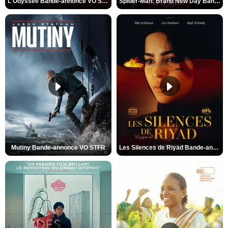
L'Odyssée Bande-annonce VO STFR
Spider-Man: Brand New Day Bande-annonce VO STFR
Mutiny Bande-annonce VO STFR
Les Silences de Riyad Bande-annonce VO STFR