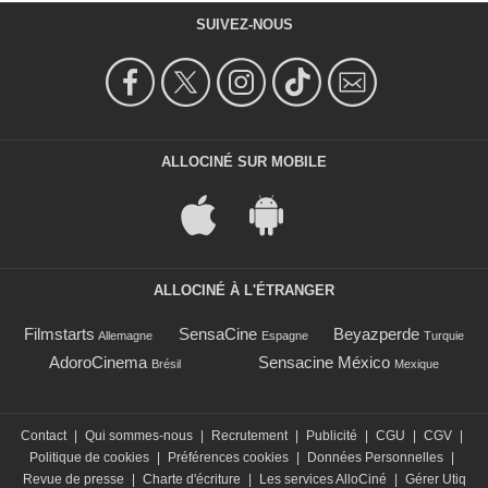
SUIVEZ-NOUS
ALLOCINÉ SUR MOBILE
ALLOCINÉ À L'ÉTRANGER
Filmstarts
SensaCine
Beyazperde
Allemagne
Espagne
Turquie
AdoroCinema
Sensacine México
Brésil
Mexique
Contact
|
Qui sommes-nous
|
Recrutement
|
Publicité
|
CGU
|
CGV
|
Politique de cookies
|
Préférences cookies
|
Données Personnelles
|
Revue de presse
|
Charte d'écriture
|
Les services AlloCiné
|
Gérer Utiq