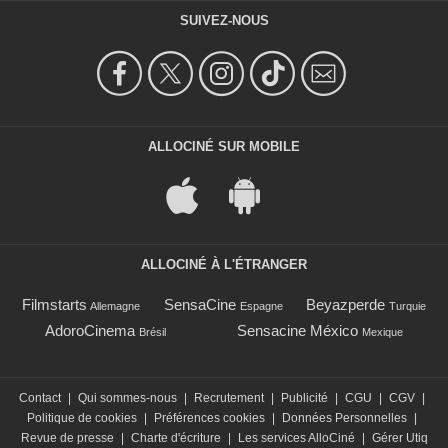
SUIVEZ-NOUS
ALLOCINÉ SUR MOBILE
ALLOCINÉ À L'ÉTRANGER
Filmstarts
SensaCine
Beyazperde
Allemagne
Espagne
Turquie
AdoroCinema
Sensacine México
Brésil
Mexique
Contact
|
Qui sommes-nous
|
Recrutement
|
Publicité
|
CGU
|
CGV
|
Politique de cookies
|
Préférences cookies
|
Données Personnelles
|
Revue de presse
|
Charte d'écriture
|
Les services AlloCiné
|
Gérer Utiq