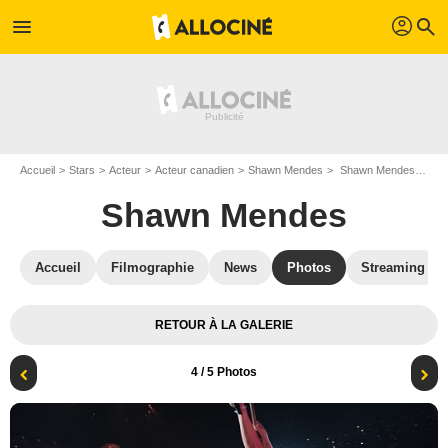
profil
menu
search
Accueil
Stars
Acteur
Acteur canadien
Shawn Mendes
Shawn Mendes: In Wonder : Photo Shawn Mendes
Shawn Mendes
Accueil
Filmographie
News
Photos
Streaming
RETOUR À LA GALERIE
4
/ 5 Photos