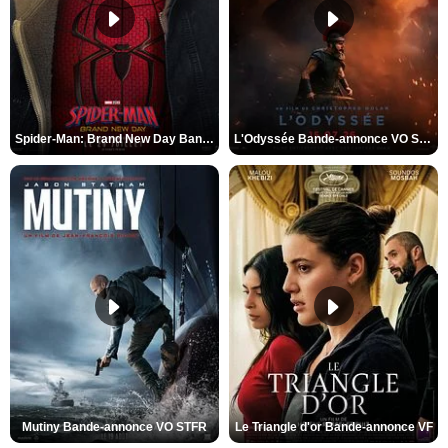
Spider-Man: Brand New Day Bande-annonce VO STFR
L'Odyssée Bande-annonce VO STFR
Mutiny Bande-annonce VO STFR
Le Triangle d'or Bande-annonce VF