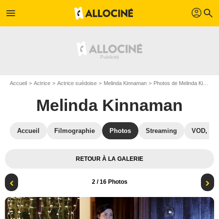
profil
menu
search
Accueil
Actrice
Actrice suédoise
Melinda Kinnaman
Photos de Melinda Kinnaman
Melinda Kinnaman
Accueil
Filmographie
Photos
Streaming
VOD, DV
RETOUR À LA GALERIE
2
/ 16 Photos