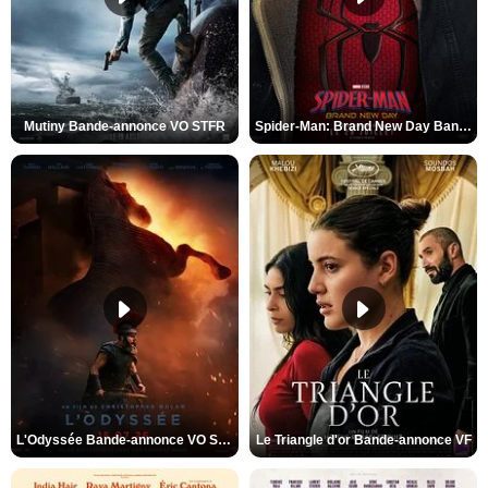
Mutiny Bande-annonce VO STFR
Spider-Man: Brand New Day Bande-annonce VO STFR
L'Odyssée Bande-annonce VO STFR
Le Triangle d'or Bande-annonce VF