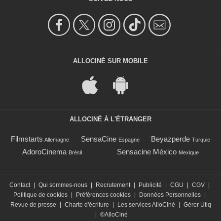
ALLOCINÉ SUR MOBILE
ALLOCINÉ À L'ÉTRANGER
Filmstarts
SensaCine
Beyazperde
Allemagne
Espagne
Turquie
AdoroCinema
Sensacine México
Brésil
Mexique
Contact
|
Qui sommes-nous
|
Recrutement
|
Publicité
|
CGU
|
CGV
|
Politique de cookies
|
Préférences cookies
|
Données Personnelles
|
Revue de presse
|
Charte d'écriture
|
Les services AlloCiné
|
Gérer Utiq
|
©AlloCiné