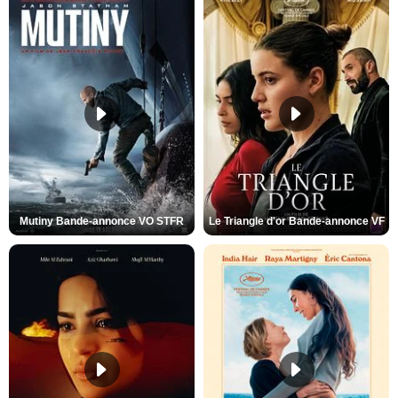
Mutiny Bande-annonce VO STFR
Le Triangle d'or Bande-annonce VF