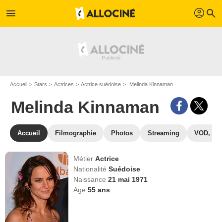
profil
menu
search
Accueil
Stars
Actrices
Actrice suédoise
Melinda Kinnaman
Melinda Kinnaman
Accueil
Filmographie
Photos
Streaming
VOD, DV
Métier
Actrice
Nationalité
Suédoise
Naissance
21 mai 1971
Age
55
ans