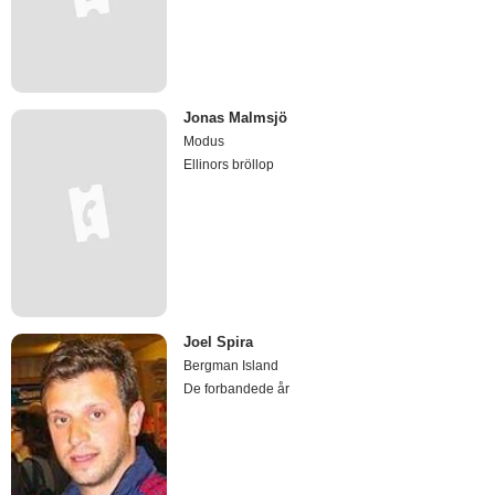
Jonas Malmsjö
Modus
Ellinors bröllop
Joel Spira
Bergman Island
De forbandede år