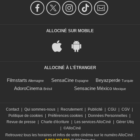
ALLOCINÉ SUR MOBILE
ALLOCINÉ À L'ÉTRANGER
Filmstarts
SensaCine
Beyazperde
Allemagne
Espagne
Turquie
AdoroCinema
Sensacine México
Brésil
Mexique
Contact
|
Qui sommes-nous
|
Recrutement
|
Publicité
|
CGU
|
CGV
|
Politique de cookies
|
Préférences cookies
|
Données Personnelles
|
Revue de presse
|
Charte d'écriture
|
Les services AlloCiné
|
Gérer Utiq
|
©AlloCiné
Retrouvez tous les horaires et infos de votre cinéma sur le numéro AlloCiné :