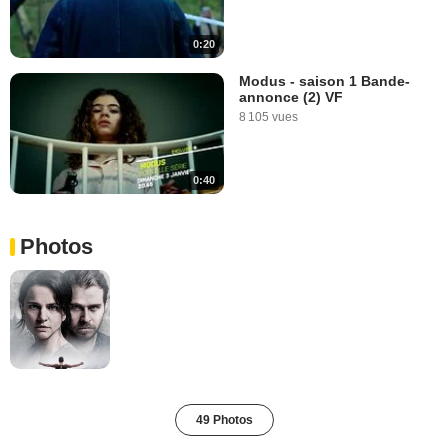
0:20
Modus - saison 1 Bande-
annonce (2) VF
8 105 vues
0:40
Photos
49 Photos