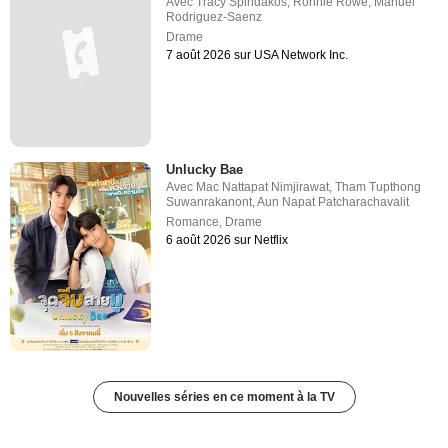
Avec
Tracy Spiridakos
,
Ronnie Rowe
,
Manuel
Rodriguez-Saenz
Drame
7 août 2026 sur USA Network Inc.
Unlucky Bae
Avec
Mac Nattapat Nimjirawat
,
Tham Tupthong
Suwanrakanont
,
Aun Napat Patcharachavalit
Romance
,
Drame
6 août 2026 sur Netflix
Nouvelles séries en ce moment à la TV