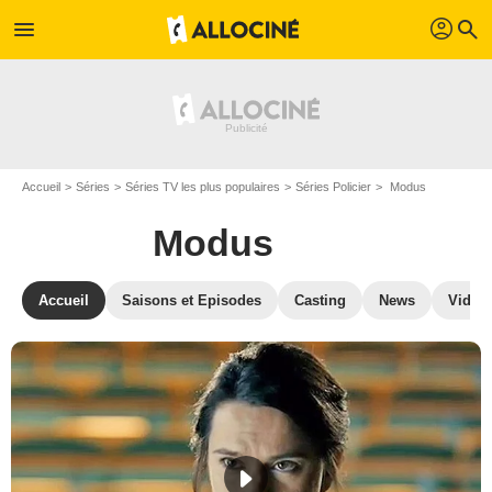
profil
menu
search
Accueil
Séries
Séries TV les plus populaires
Séries Policier
Modus
Modus
Accueil
Saisons et Episodes
Casting
News
Vidéo