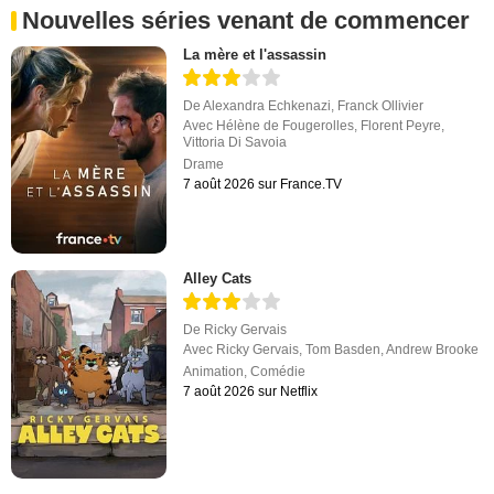
Nouvelles séries venant de commencer
La mère et l'assassin
De
Alexandra Echkenazi
,
Franck Ollivier
Avec
Hélène de Fougerolles
,
Florent Peyre
,
Vittoria Di Savoia
Drame
7 août 2026 sur France.TV
Alley Cats
De
Ricky Gervais
Avec
Ricky Gervais
,
Tom Basden
,
Andrew Brooke
Animation
,
Comédie
7 août 2026 sur Netflix