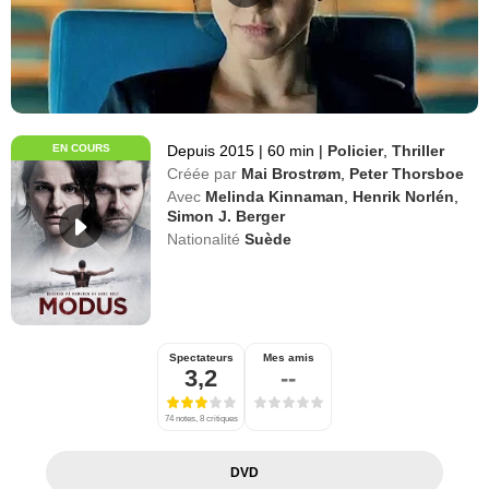
EN COURS
Depuis 2015
|
60 min
|
Policier
,
Thriller
Créée par
Mai Brostrøm
,
Peter Thorsboe
Avec
Melinda Kinnaman
,
Henrik Norlén
,
Simon J. Berger
Nationalité
Suède
Spectateurs
Mes amis
3,2
--
74 notes, 8 critiques
DVD