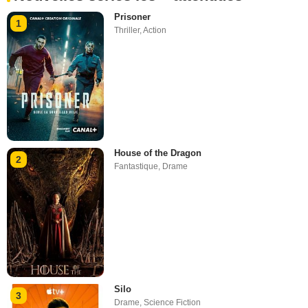
Prisoner
1
Thriller
,
Action
House of the Dragon
2
Fantastique
,
Drame
Silo
3
Drame
,
Science Fiction