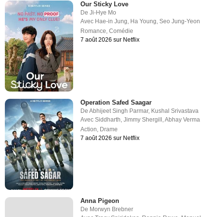
Our Sticky Love
De
Ji-Hye Mo
Avec
Hae-in Jung
,
Ha Young
,
Seo Jung-Yeon
Romance
,
Comédie
7 août 2026 sur Netflix
Operation Safed Saagar
De
Abhijeet Singh Parmar
,
Kushal Srivastava
Avec
Siddharth
,
Jimmy Shergill
,
Abhay Verma
Action
,
Drame
7 août 2026 sur Netflix
Anna Pigeon
De
Morwyn Brebner