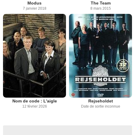
Modus
The Team
7 janvier 2018
8 mars 2015
Nom de code : L'aigle
Rejseholdet
12 février 2026
Date de sortie inconnue