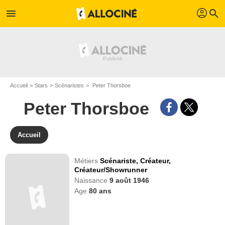
profil
menu
search
Accueil
Stars
Scénaristes
Peter Thorsboe
Peter Thorsboe
Accueil
Métiers
Scénariste,
Créateur,
Créateur/Showrunner
Naissance
9 août 1946
Age
80
ans