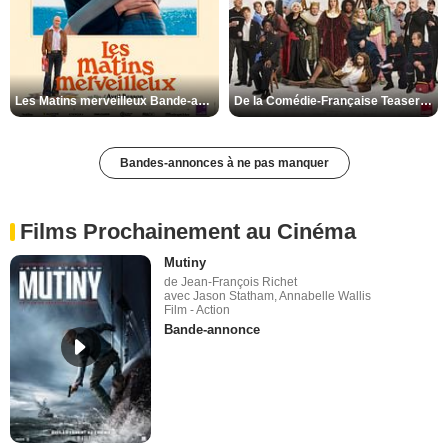
Les Matins merveilleux Bande-annonce VF
De la Comédie-Française Teaser VF
Bandes-annonces à ne pas manquer
Films Prochainement au Cinéma
Mutiny
de Jean-François Richet
avec Jason Statham, Annabelle Wallis
Film - Action
Bande-annonce