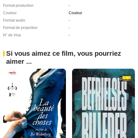
Format production
-
Couleur
Couleur
Format audio
-
Format de projection
-
N° de Visa
-
Si vous aimez ce film, vous pourriez
aimer ...