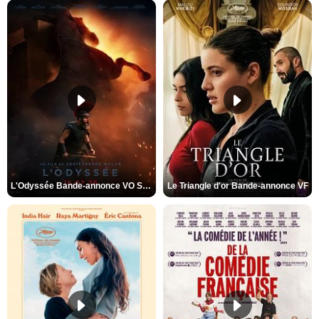
L'Odyssée Bande-annonce VO STFR
Le Triangle d'or Bande-annonce VF