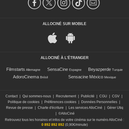
ALLOCINÉ SUR MOBILE
ALLOCINÉ À L'ÉTRANGER
Filmstarts
SensaCine
Beyazperde
Allemagne
Espagne
Turquie
AdoroCinema
Sensacine México
Brésil
Mexique
Contact
|
Qui sommes-nous
|
Recrutement
|
Publicité
|
CGU
|
CGV
|
Politique de cookies
|
Préférences cookies
|
Données Personnelles
|
Revue de presse
|
Charte d'écriture
|
Les services AlloCiné
|
Gérer Utiq
|
©AlloCiné
Retrouvez tous les horaires et infos de votre cinéma sur le numéro AlloCiné :
0 892 892 892
(0,90€/minute)