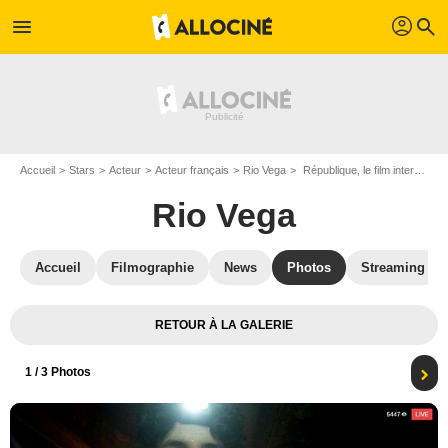
profil
menu
search
Accueil
Stars
Acteur
Acteur français
Rio Vega
République, le film interactif : Photo Rio Vega, Lyna Khoudri
Rio Vega
Accueil
Filmographie
News
Photos
Streaming
RETOUR À LA GALERIE
1
/ 3 Photos