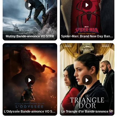
Mutiny Bande-annonce VO STFR
Spider-Man: Brand New Day Bande-annonce VO STFR
L'Odyssée Bande-annonce VO STFR
Le Triangle d'or Bande-annonce VF