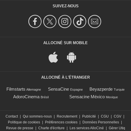
SUIVEZ-NOUS
ALLOCINÉ SUR MOBILE
ALLOCINÉ À L'ÉTRANGER
Filmstarts
SensaCine
Beyazperde
Allemagne
Espagne
Turquie
AdoroCinema
Sensacine México
Brésil
Mexique
Contact
|
Qui sommes-nous
|
Recrutement
|
Publicité
|
CGU
|
CGV
|
Politique de cookies
|
Préférences cookies
|
Données Personnelles
|
Revue de presse
|
Charte d'écriture
|
Les services AlloCiné
|
Gérer Utiq