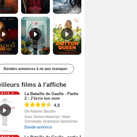
Les Silences de Riyad Bande-annonce VO STFR
Des Fleurs pour Tokyo Bande-annonce VO STFR
Cotton Queen Bande-annonce VO STFR
Bandes-annonces à ne pas manquer
illeurs films à l'affiche
La Bataille de Gaulle - Partie
2 : J’écris ton nom
4,5
De Antonin Baudry
Avec Simon Abkarian, Niels
Schneider, Anamaria Vartolomei
Bande-annonce