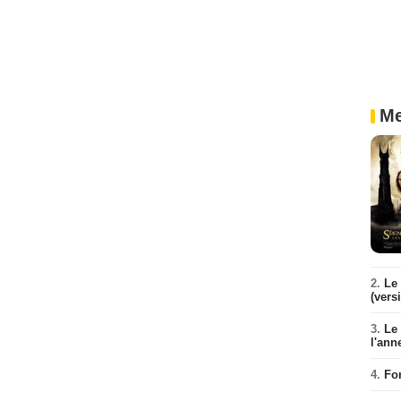
Me
2.
Le 
(vers
3.
Le
l'ann
4.
Fo