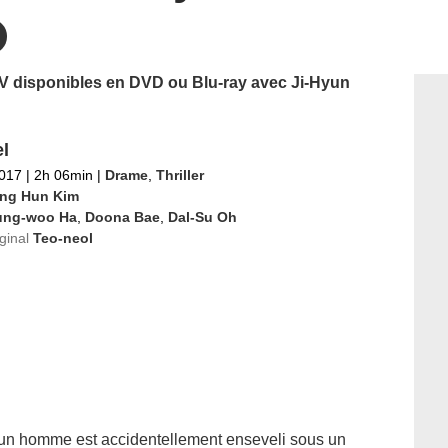
 TV disponibles en DVD ou Blu-ray avec Ji-Hyun
l
2017
|
2h 06min
|
Drame
,
Thriller
ng Hun Kim
ung-woo Ha
,
Doona Bae
,
Dal-Su Oh
iginal
Teo-neol
le, un homme est accidentellement enseveli sous un