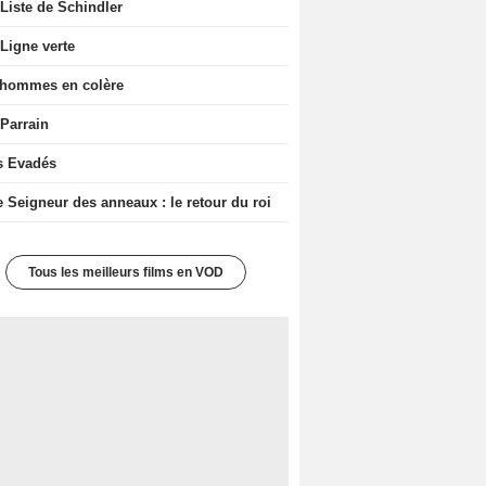
Liste de Schindler
Ligne verte
 hommes en colère
 Parrain
s Evadés
e Seigneur des anneaux : le retour du roi
Tous les meilleurs films en VOD