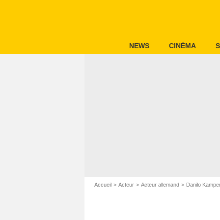
NEWS
CINÉMA
S
Accueil
Acteur
Acteur allemand
Danilo Kamper