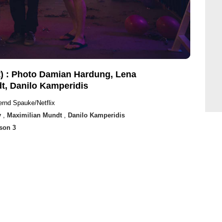
t) : Photo Damian Hardung, Lena
t, Danilo Kamperidis
ernd Spauke/Netflix
y
,
Maximilian Mundt
,
Danilo Kamperidis
ison 3