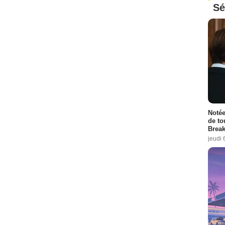
Sé
Notée
de to
Break
jeudi 