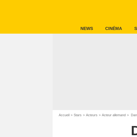
NEWS
CINÉMA
S
Accueil
Stars
Acteurs
Acteur allemand
Dani