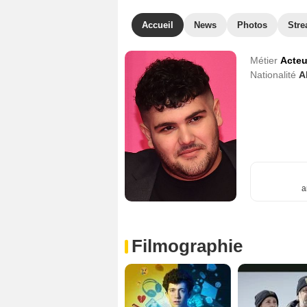
Accueil
News
Photos
Str
Métier
Acteu
Nationalité
A
a
Filmographie