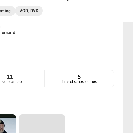
eaming
VOD, DVD
r
llemand
11
5
ns de carrière
films et séries tournés