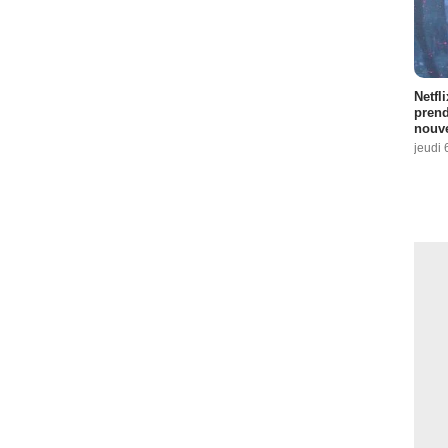
Netfl
prend
nouve
jeudi 