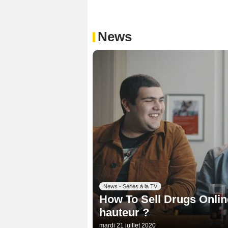
News
News - Séries à la TV
How To Sell Drugs Online (
hauteur ?
mardi 21 juillet 2020