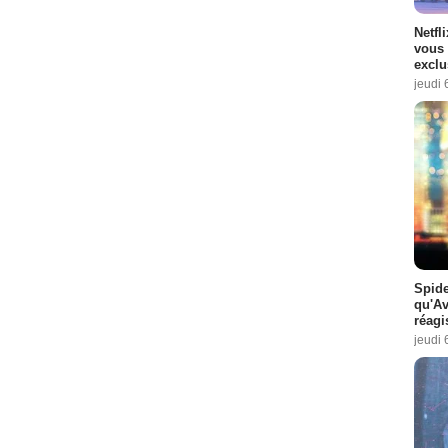
Netfl
vous 
exclu
jeudi 
Spide
qu'A
réagi
jeudi 