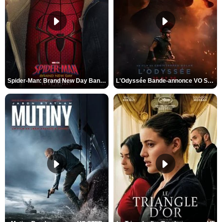
Spider-Man: Brand New Day Bande-annonce VO STFR
L'Odyssée Bande-annonce VO STFR