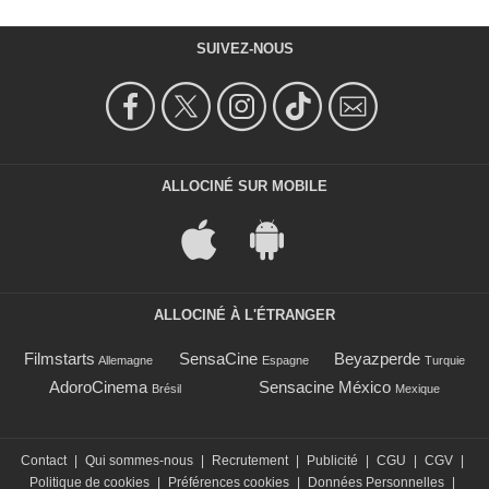
SUIVEZ-NOUS
ALLOCINÉ SUR MOBILE
ALLOCINÉ À L'ÉTRANGER
Filmstarts
SensaCine
Beyazperde
Allemagne
Espagne
Turquie
AdoroCinema
Sensacine México
Brésil
Mexique
Contact
|
Qui sommes-nous
|
Recrutement
|
Publicité
|
CGU
|
CGV
|
Politique de cookies
|
Préférences cookies
|
Données Personnelles
|