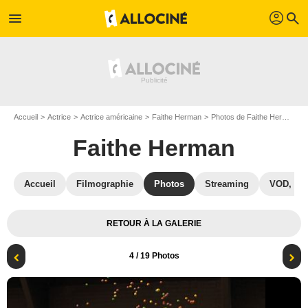
profil
menu
search
Accueil
Actrice
Actrice américaine
Faithe Herman
Photos de Faithe Herman
Faithe Herman
Accueil
Filmographie
Photos
Streaming
VOD, DV
RETOUR À LA GALERIE
4
/ 19 Photos