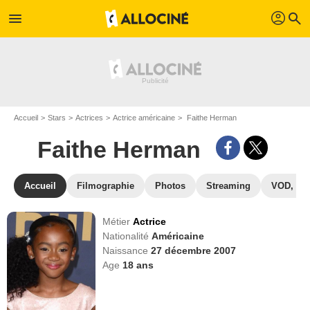
profil
menu
search
Accueil
Stars
Actrices
Actrice américaine
Faithe Herman
Faithe Herman
Accueil
Filmographie
Photos
Streaming
VOD, DV
Métier
Actrice
Nationalité
Américaine
Naissance
27 décembre 2007
Age
18
ans