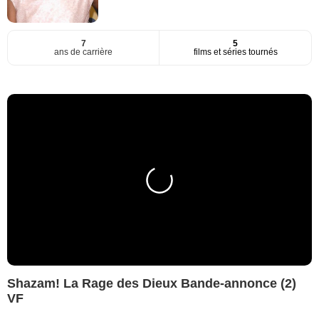
7
5
ans de carrière
films et séries tournés
Shazam! La Rage des Dieux Bande-annonce (2)
VF