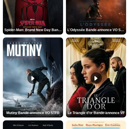
Spider-Man: Brand New Day Bande-annonce VO STFR
L'Odyssée Bande-annonce VO STFR
Mutiny Bande-annonce VO STFR
Le Triangle d'or Bande-annonce VF