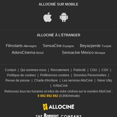
ALLOCINÉ SUR MOBILE
ALLOCINÉ À L'ÉTRANGER
Filmstarts
SensaCine
Beyazperde
Allemagne
Espagne
Turquie
AdoroCinema
Sensacine México
Brésil
Mexique
Contact
|
Qui sommes-nous
|
Recrutement
|
Publicité
|
CGU
|
CGV
|
Politique de cookies
|
Préférences cookies
|
Données Personnelles
|
Revue de presse
|
Charte d'écriture
|
Les services AlloCiné
|
Gérer Utiq
|
©AlloCiné
Retrouvez tous les horaires et infos de votre cinéma sur le numéro AlloCiné :
0 892 892 892
(0,90€/minute)