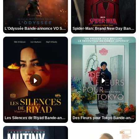
L'Odyssée Bande-annonce VO STFR
Spider-Man: Brand New Day Bande-annonce VO STFR
Les Silences de Riyad Bande-annonce VO STFR
Des Fleurs pour Tokyo Bande-annonce VO STFR