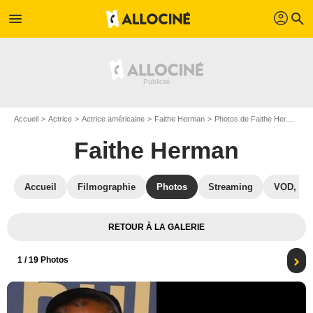
profil
menu
search
Accueil
Actrice
Actrice américaine
Faithe Herman
Photos de Faithe Herman
Faithe Herman
Accueil
Filmographie
Photos
Streaming
VOD, DV
RETOUR À LA GALERIE
1
/ 19 Photos