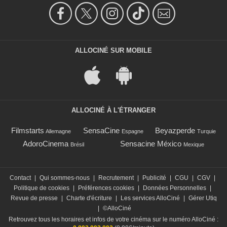
ALLOCINÉ SUR MOBILE
ALLOCINÉ À L'ÉTRANGER
Filmstarts
SensaCine
Beyazperde
Allemagne
Espagne
Turquie
AdoroCinema
Sensacine México
Brésil
Mexique
Contact
|
Qui sommes-nous
|
Recrutement
|
Publicité
|
CGU
|
CGV
|
Politique de cookies
|
Préférences cookies
|
Données Personnelles
|
Revue de presse
|
Charte d'écriture
|
Les services AlloCiné
|
Gérer Utiq
|
©AlloCiné
Retrouvez tous les horaires et infos de votre cinéma sur le numéro AlloCiné :