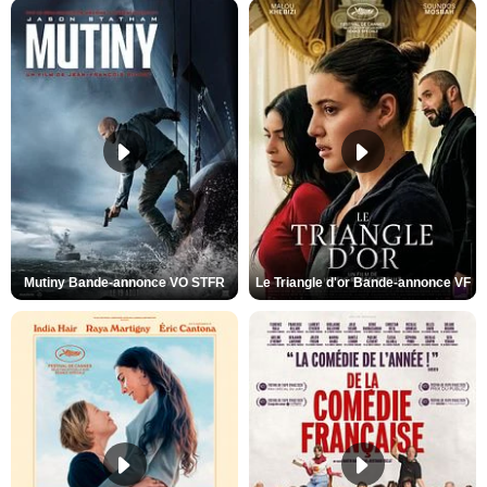
Mutiny Bande-annonce VO STFR
Le Triangle d'or Bande-annonce VF