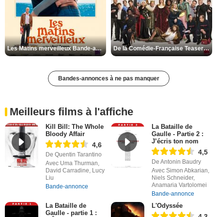
Les Matins merveilleux Bande-annonce VF
De la Comédie-Française Teaser VF
Bandes-annonces à ne pas manquer
Meilleurs films à l'affiche
Kill Bill: The Whole
La Bataille de
Bloody Affair
Gaulle - Partie 2 :
J’écris ton nom
4,6
4,5
De Quentin Tarantino
De Antonin Baudry
Avec Uma Thurman,
David Carradine, Lucy
Avec Simon Abkarian,
Liu
Niels Schneider,
Anamaria Vartolomei
Bande-annonce
Bande-annonce
La Bataille de
L'Odyssée
Gaulle - partie 1 :
4,3