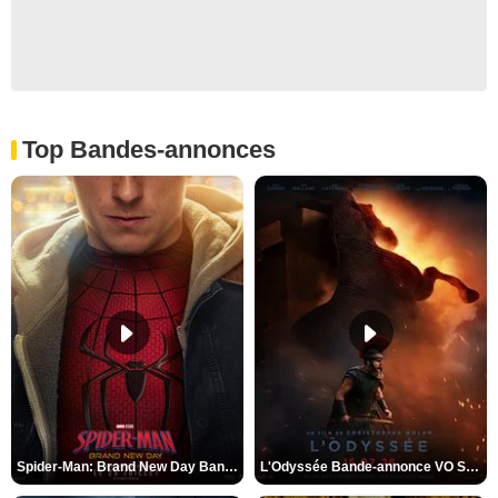
Top Bandes-annonces
Spider-Man: Brand New Day Bande-annonce VO STFR
L'Odyssée Bande-annonce VO STFR