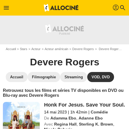
profil
menu
search
Accueil
Stars
Acteur
Acteur américain
Devere Rogers
Devere Rogers : ses Blu-Ray, DVD, VOD, SVOD
Devere Rogers
Accueil
Filmographie
Streaming
VOD, DVD
Retrouvez tous les films et séries TV disponibles en DVD ou
Blu-ray avec Devere Rogers
Honk For Jesus. Save Your Soul.
14 mai 2023
|
1h 42min
|
Comédie
De
Adamma Ebo
,
Adanne Ebo
Avec
Regina Hall
,
Sterling K. Brown
,