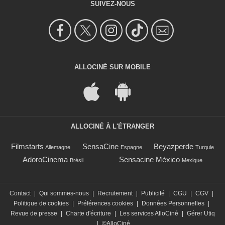
SUIVEZ-NOUS
ALLOCINÉ SUR MOBILE
ALLOCINÉ À L'ÉTRANGER
Filmstarts
SensaCine
Beyazperde
Allemagne
Espagne
Turquie
AdoroCinema
Sensacine México
Brésil
Mexique
Contact
|
Qui sommes-nous
|
Recrutement
|
Publicité
|
CGU
|
CGV
|
Politique de cookies
|
Préférences cookies
|
Données Personnelles
|
Revue de presse
|
Charte d'écriture
|
Les services AlloCiné
|
Gérer Utiq
|
©AlloCiné