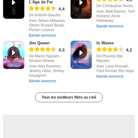
L'Âge de Fer
De Christopher Nolan
4,4
Avec Matt Damon, Tom
De Antonin Baudry
Holland, Anne
Avec Simon Abkarian,
Hathaway
Simon Russell Beale,
Bande-annonce
Florian Lesieur
Bande-annonce
Jim Queen
In Waves
4,3
4,2
De Marco Nguyen,
De Phuong Mai
Nicolas Athane
Nguyen
Avec Alex Ramires,
Avec Lyna Khoudri,
Jérémy Gillet, Shirley
Paul Kircher, Rio Vega
Souagnon
Bande-annonce
Bande-annonce
Tous les meilleurs films au ciné