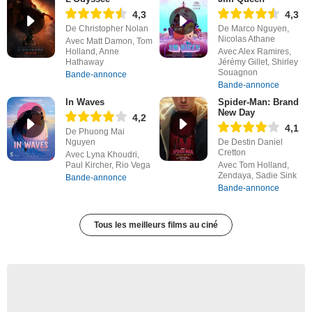
4,3
4,3
De Christopher Nolan
De Marco Nguyen,
Nicolas Athane
Avec Matt Damon, Tom
Holland, Anne
Avec Alex Ramires,
Hathaway
Jérémy Gillet, Shirley
Souagnon
Bande-annonce
Bande-annonce
In Waves
Spider-Man: Brand
New Day
4,2
4,1
De Phuong Mai
Nguyen
De Destin Daniel
Cretton
Avec Lyna Khoudri,
Paul Kircher, Rio Vega
Avec Tom Holland,
Zendaya, Sadie Sink
Bande-annonce
Bande-annonce
Tous les meilleurs films au ciné