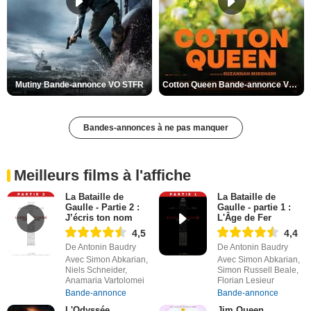
Mutiny Bande-annonce VO STFR
Cotton Queen Bande-annonce VO STFR
Bandes-annonces à ne pas manquer
Meilleurs films à l'affiche
La Bataille de
La Bataille de
Gaulle - Partie 2 :
Gaulle - partie 1 :
J’écris ton nom
L'Âge de Fer
4,5
4,4
De Antonin Baudry
De Antonin Baudry
Avec Simon Abkarian,
Avec Simon Abkarian,
Niels Schneider,
Simon Russell Beale,
Anamaria Vartolomei
Florian Lesieur
Bande-annonce
Bande-annonce
L'Odyssée
Jim Queen