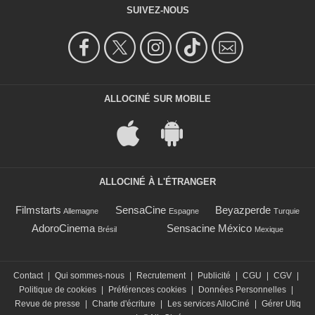
SUIVEZ-NOUS
ALLOCINÉ SUR MOBILE
ALLOCINÉ À L'ÉTRANGER
Filmstarts
SensaCine
Beyazperde
Allemagne
Espagne
Turquie
AdoroCinema
Sensacine México
Brésil
Mexique
Contact
|
Qui sommes-nous
|
Recrutement
|
Publicité
|
CGU
|
CGV
|
Politique de cookies
|
Préférences cookies
|
Données Personnelles
|
Revue de presse
|
Charte d'écriture
|
Les services AlloCiné
|
Gérer Utiq