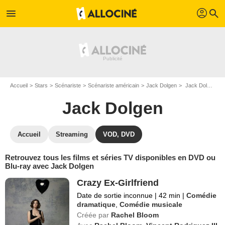
profil
menu
search
Accueil
Stars
Scénariste
Scénariste américain
Jack Dolgen
Jack Dolgen : ses Blu-Ray, DVD, VOD, SVOD
Jack Dolgen
Accueil
Streaming
VOD, DVD
Retrouvez tous les films et séries TV disponibles en DVD ou
Blu-ray avec Jack Dolgen
Crazy Ex-Girlfriend
Date de sortie inconnue
|
42 min
|
Comédie
dramatique
,
Comédie musicale
Créée par
Rachel Bloom