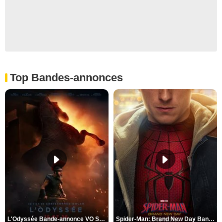
Top Bandes-annonces
L'Odyssée Bande-annonce VO STFR
Spider-Man: Brand New Day Bande-annonce VO STFR