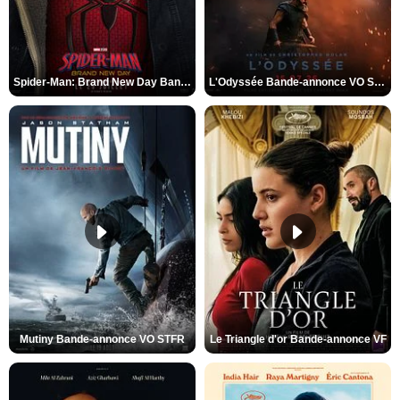
Spider-Man: Brand New Day Bande-annonce VO STFR
L'Odyssée Bande-annonce VO STFR
Mutiny Bande-annonce VO STFR
Le Triangle d'or Bande-annonce VF