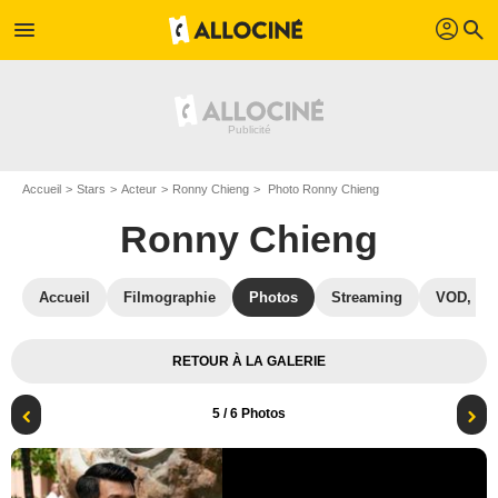
profil
menu
search
Accueil
Stars
Acteur
Ronny Chieng
Photo Ronny Chieng
Ronny Chieng
Accueil
Filmographie
Photos
Streaming
VOD, DV
RETOUR À LA GALERIE
5
/ 6 Photos