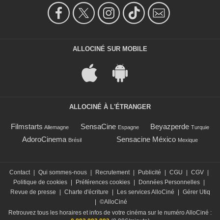
ALLOCINÉ SUR MOBILE
ALLOCINÉ À L'ÉTRANGER
Filmstarts
SensaCine
Beyazperde
Allemagne
Espagne
Turquie
AdoroCinema
Sensacine México
Brésil
Mexique
Contact
|
Qui sommes-nous
|
Recrutement
|
Publicité
|
CGU
|
CGV
|
Politique de cookies
|
Préférences cookies
|
Données Personnelles
|
Revue de presse
|
Charte d'écriture
|
Les services AlloCiné
|
Gérer Utiq
|
©AlloCiné
Retrouvez tous les horaires et infos de votre cinéma sur le numéro AlloCiné :