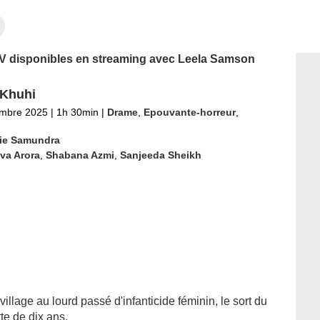
 TV disponibles en streaming avec Leela Samson
 Khuhi
embre 2025
|
1h 30min
|
Drame
,
Epouvante-horreur
,
rie Samundra
va Arora
,
Shabana Azmi
,
Sanjeeda Sheikh
illage au lourd passé d'infanticide féminin, le sort du
tte de dix ans.