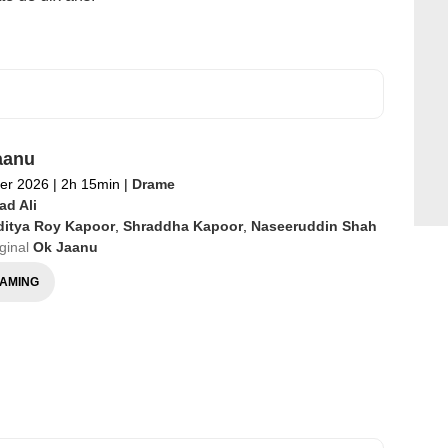
aanu
ier 2026
|
2h 15min
|
Drame
ad Ali
ditya Roy Kapoor
,
Shraddha Kapoor
,
Naseeruddin Shah
iginal
Ok Jaanu
AMING