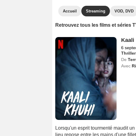
Accueil
Streaming
VOD, DVD
Retrouvez tous les films et séries
Kaali
6 sept
Thriller
De
Ter
Avec
Ri
Lorsqu'un esprit tourmenté maudit un v
lieu repose entre les mains d'une fille