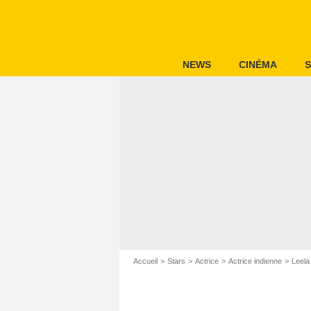
NEWS
CINÉMA
S
Accueil
Stars
Actrice
Actrice indienne
Leel