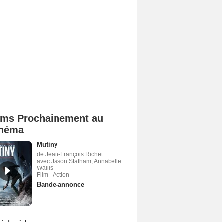
lms Prochainement au
néma
Mutiny
de Jean-François Richet
avec Jason Statham, Annabelle
Wallis
Film - Action
Bande-annonce