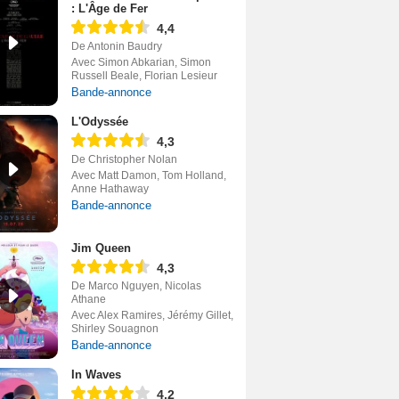
: L'Âge de Fer
4,4
De Antonin Baudry
Avec Simon Abkarian, Simon
Russell Beale, Florian Lesieur
Bande-annonce
L'Odyssée
4,3
De Christopher Nolan
Avec Matt Damon, Tom Holland,
Anne Hathaway
Bande-annonce
Jim Queen
4,3
De Marco Nguyen, Nicolas
Athane
Avec Alex Ramires, Jérémy Gillet,
Shirley Souagnon
Bande-annonce
In Waves
4,2