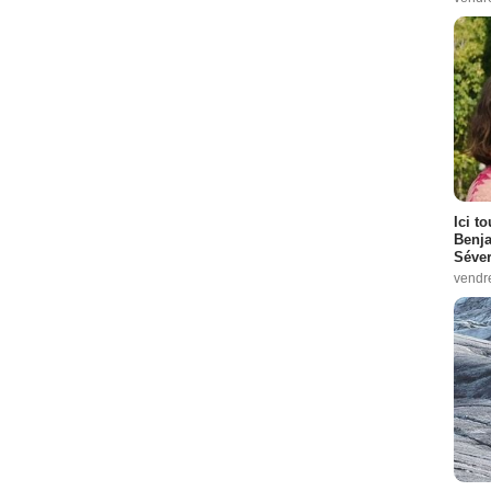
Ici t
Benj
Séver
vendr