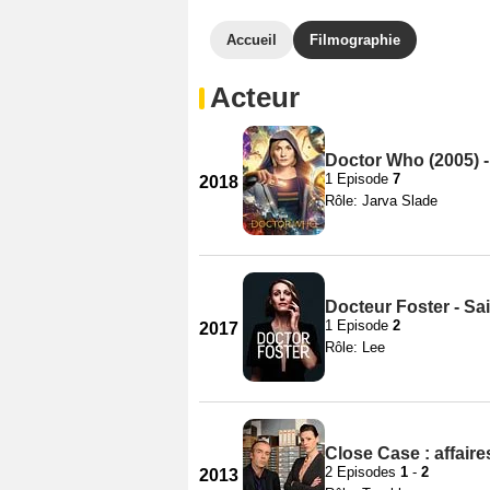
Accueil
Filmographie
Acteur
Doctor Who (2005) -
1 Episode
7
2018
Rôle: Jarva Slade
Docteur Foster - Sa
1 Episode
2
2017
Rôle: Lee
Close Case : affaire
2 Episodes
1
-
2
2013