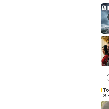
To
Sé