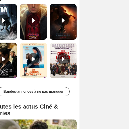
Le Triangle d'or Bande-annonce VF
Les Matins merveilleux Bande-annonce VF
De la Comédie-Française Teaser VF
Bandes-annonces à ne pas manquer
utes les actus Ciné &
ries