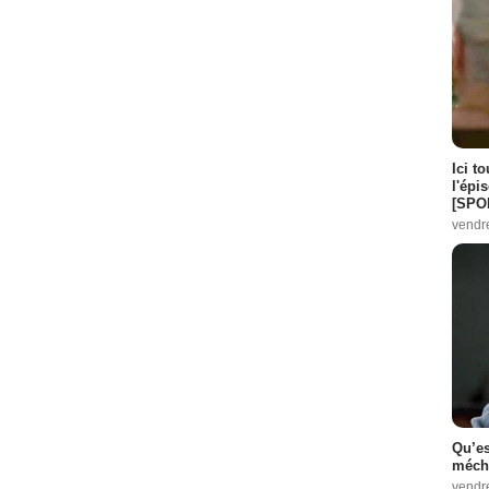
Ici t
l'épi
[SPO
vendr
Qu’es
méch
vendr