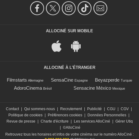
ALLOCINÉ SUR MOBILE
ALLOCINÉ À L'ÉTRANGER
Filmstarts
SensaCine
Beyazperde
Allemagne
Espagne
Turquie
AdoroCinema
Sensacine México
Brésil
Mexique
Contact
|
Qui sommes-nous
|
Recrutement
|
Publicité
|
CGU
|
CGV
|
Politique de cookies
|
Préférences cookies
|
Données Personnelles
|
Revue de presse
|
Charte d'écriture
|
Les services AlloCiné
|
Gérer Utiq
|
©AlloCiné
Retrouvez tous les horaires et infos de votre cinéma sur le numéro AlloCiné :