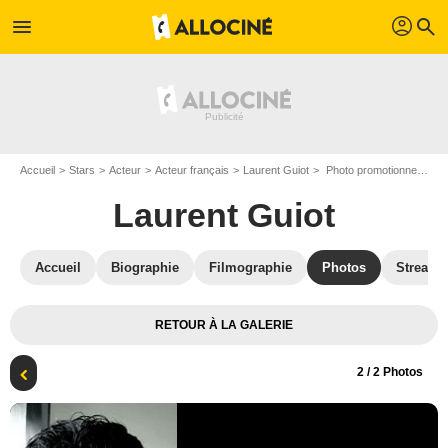
profil
menu
search
Accueil
Stars
Acteur
Acteur français
Laurent Guiot
Photo promotionnelle Laurent Guiot
Laurent Guiot
Accueil
Biographie
Filmographie
Photos
Streami
RETOUR À LA GALERIE
2
/ 2 Photos