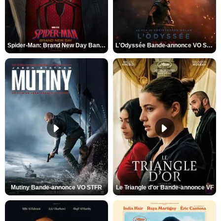
Spider-Man: Brand New Day Bande-annonce VO STFR
L'Odyssée Bande-annonce VO STFR
Mutiny Bande-annonce VO STFR
Le Triangle d'or Bande-annonce VF