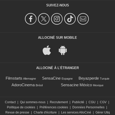
SUIVEZ-NOUS
ALLOCINÉ SUR MOBILE
ALLOCINÉ À L'ÉTRANGER
Filmstarts
SensaCine
Beyazperde
Allemagne
Espagne
Turquie
AdoroCinema
Sensacine México
Brésil
Mexique
Contact
|
Qui sommes-nous
|
Recrutement
|
Publicité
|
CGU
|
CGV
|
Politique de cookies
|
Préférences cookies
|
Données Personnelles
|
Revue de presse
|
Charte d'écriture
|
Les services AlloCiné
|
Gérer Utiq