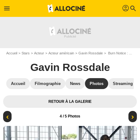
profil
menu
search
Accueil
Stars
Acteur
Acteur américain
Gavin Rossdale
Burn Notice : Photo Gabrielle Anwar, Gavin Rossdale
Gavin Rossdale
Accueil
Filmographie
News
Photos
Streaming
RETOUR À LA GALERIE
4
/ 5 Photos