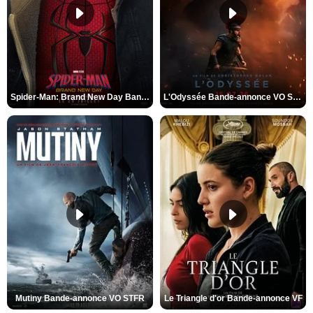
Spider-Man: Brand New Day Bande-annonce VO STFR
L'Odyssée Bande-annonce VO STFR
Mutiny Bande-annonce VO STFR
Le Triangle d'or Bande-annonce VF