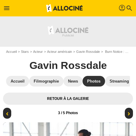
profil
menu
search
Accueil
Stars
Acteur
Acteur américain
Gavin Rossdale
Burn Notice : Photo Gabrielle Anwar, Gavin Rossdale
Gavin Rossdale
Accueil
Filmographie
News
Photos
Streaming
RETOUR À LA GALERIE
3
/ 5 Photos