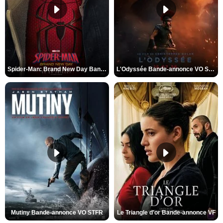
Spider-Man: Brand New Day Bande-annonce VO STFR
L'Odyssée Bande-annonce VO STFR
Mutiny Bande-annonce VO STFR
Le Triangle d'or Bande-annonce VF