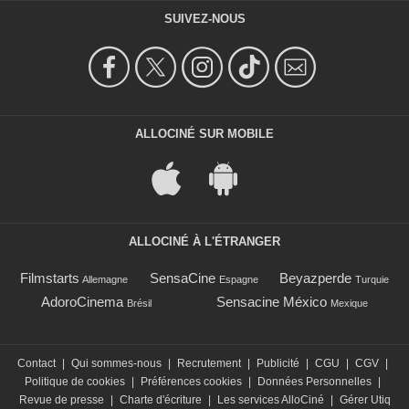
SUIVEZ-NOUS
ALLOCINÉ SUR MOBILE
ALLOCINÉ À L'ÉTRANGER
Filmstarts
SensaCine
Beyazperde
Allemagne
Espagne
Turquie
AdoroCinema
Sensacine México
Brésil
Mexique
Contact
|
Qui sommes-nous
|
Recrutement
|
Publicité
|
CGU
|
CGV
|
Politique de cookies
|
Préférences cookies
|
Données Personnelles
|
Revue de presse
|
Charte d'écriture
|
Les services AlloCiné
|
Gérer Utiq