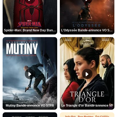
Spider-Man: Brand New Day Bande-annonce VO STFR
L'Odyssée Bande-annonce VO STFR
Mutiny Bande-annonce VO STFR
Le Triangle d'or Bande-annonce VF