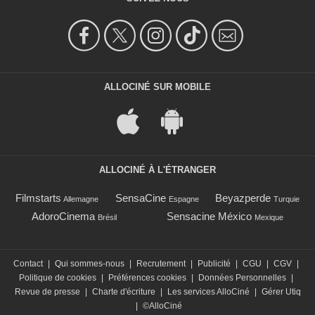
ALLOCINÉ SUR MOBILE
ALLOCINÉ À L'ÉTRANGER
Filmstarts
SensaCine
Beyazperde
Allemagne
Espagne
Turquie
AdoroCinema
Sensacine México
Brésil
Mexique
Contact
|
Qui sommes-nous
|
Recrutement
|
Publicité
|
CGU
|
CGV
|
Politique de cookies
|
Préférences cookies
|
Données Personnelles
|
Revue de presse
|
Charte d'écriture
|
Les services AlloCiné
|
Gérer Utiq
|
©AlloCiné