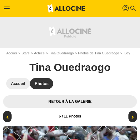
profil
menu
search
Accueil
Stars
Actrice
Tina Ouedraogo
Photos de Tina Ouedraogo
Bayiri, la patrie : Photo Tina Ouedraogo
Tina Ouedraogo
Accueil
Photos
RETOUR À LA GALERIE
6
/ 11 Photos