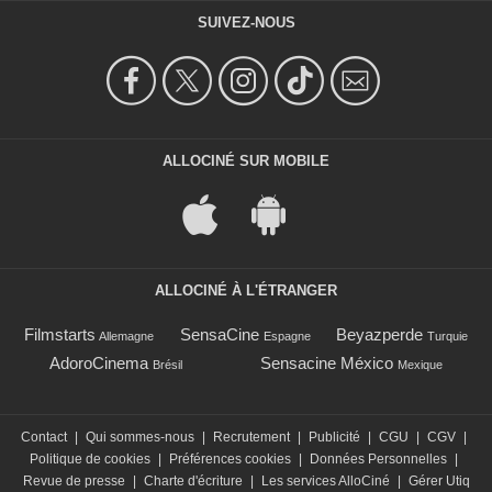
SUIVEZ-NOUS
ALLOCINÉ SUR MOBILE
ALLOCINÉ À L'ÉTRANGER
Filmstarts
SensaCine
Beyazperde
Allemagne
Espagne
Turquie
AdoroCinema
Sensacine México
Brésil
Mexique
Contact
|
Qui sommes-nous
|
Recrutement
|
Publicité
|
CGU
|
CGV
|
Politique de cookies
|
Préférences cookies
|
Données Personnelles
|
Revue de presse
|
Charte d'écriture
|
Les services AlloCiné
|
Gérer Utiq