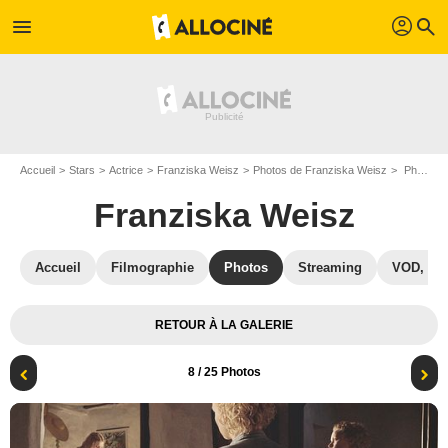
profil
menu
search
Accueil
Stars
Actrice
Franziska Weisz
Photos de Franziska Weisz
Photo Franziska Weisz, Julia Franz Richter
Franziska Weisz
Accueil
Filmographie
Photos
Streaming
VOD, DV
RETOUR À LA GALERIE
8
/ 25 Photos