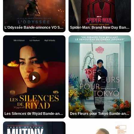
L'Odyssée Bande-annonce VO STFR
Spider-Man: Brand New Day Bande-annonce VO STFR
Les Silences de Riyad Bande-annonce VO STFR
Des Fleurs pour Tokyo Bande-annonce VO STFR