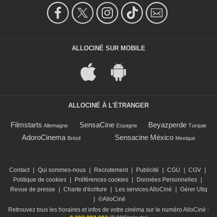
ALLOCINÉ SUR MOBILE
ALLOCINÉ À L'ÉTRANGER
Filmstarts
SensaCine
Beyazperde
Allemagne
Espagne
Turquie
AdoroCinema
Sensacine México
Brésil
Mexique
Contact
|
Qui sommes-nous
|
Recrutement
|
Publicité
|
CGU
|
CGV
|
Politique de cookies
|
Préférences cookies
|
Données Personnelles
|
Revue de presse
|
Charte d'écriture
|
Les services AlloCiné
|
Gérer Utiq
|
©AlloCiné
Retrouvez tous les horaires et infos de votre cinéma sur le numéro AlloCiné :