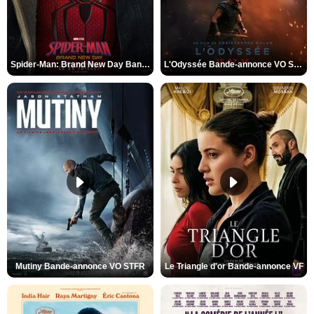
Spider-Man: Brand New Day Bande-annonce VO STFR
L'Odyssée Bande-annonce VO STFR
Mutiny Bande-annonce VO STFR
Le Triangle d'or Bande-annonce VF