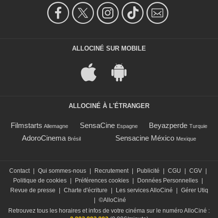
ALLOCINÉ SUR MOBILE
ALLOCINÉ À L'ÉTRANGER
Filmstarts
SensaCine
Beyazperde
Allemagne
Espagne
Turquie
AdoroCinema
Sensacine México
Brésil
Mexique
Contact
|
Qui sommes-nous
|
Recrutement
|
Publicité
|
CGU
|
CGV
|
Politique de cookies
|
Préférences cookies
|
Données Personnelles
|
Revue de presse
|
Charte d'écriture
|
Les services AlloCiné
|
Gérer Utiq
|
©AlloCiné
Retrouvez tous les horaires et infos de votre cinéma sur le numéro AlloCiné :