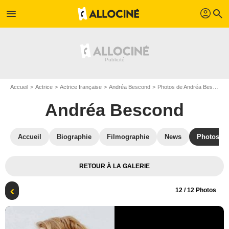
profil
menu
search
Accueil
Actrice
Actrice française
Andréa Bescond
Photos de Andréa Bescond
Andréa Bescond
Accueil
Biographie
Filmographie
News
Photos
RETOUR À LA GALERIE
12
/ 12 Photos