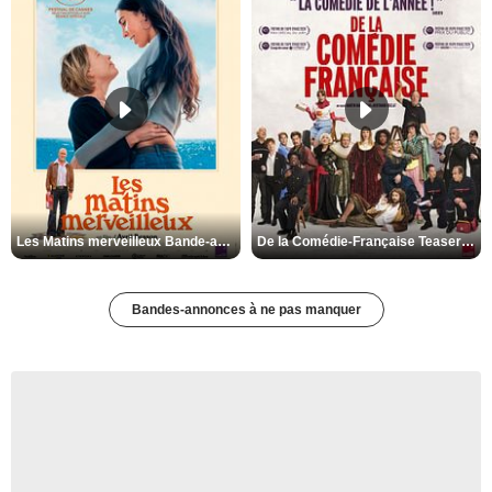
Les Matins merveilleux Bande-annonce VF
De la Comédie-Française Teaser VF
Bandes-annonces à ne pas manquer