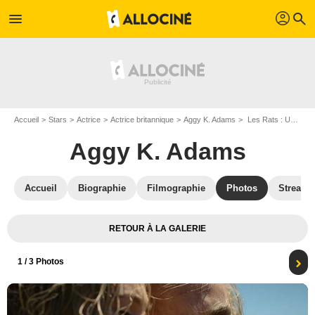
profil
menu
search
Accueil
Stars
Actrice
Actrice britannique
Aggy K. Adams
Les Rats : Une histoire "The Witcher" : Photo Ben Radcliffe, Fabian McCallum, Aggy K. Adams, Connor Crawford, Christelle Elwin, Juliette Alexandra
Aggy K. Adams
Accueil
Biographie
Filmographie
Photos
Streami
RETOUR À LA GALERIE
1
/ 3 Photos