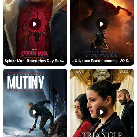
Spider-Man: Brand New Day Bande-annonce VO STFR
L'Odyssée Bande-annonce VO STFR