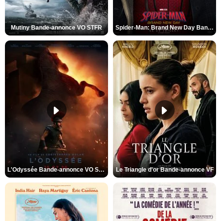
Mutiny Bande-annonce VO STFR
Spider-Man: Brand New Day Bande-annonce VO STFR
L'Odyssée Bande-annonce VO STFR
Le Triangle d'or Bande-annonce VF