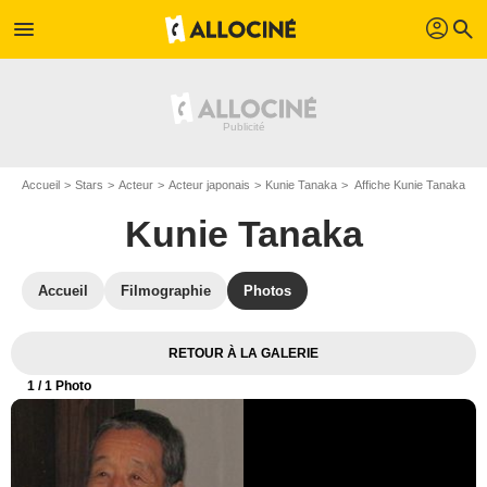
profil
menu
search
Accueil
Stars
Acteur
Acteur japonais
Kunie Tanaka
Affiche Kunie Tanaka
Kunie Tanaka
Accueil
Filmographie
Photos
RETOUR À LA GALERIE
1
/ 1 Photo