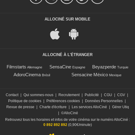
ALLOCINÉ SUR MOBILE
ALLOCINÉ À L'ÉTRANGER
Filmstarts
SensaCine
Beyazperde
Allemagne
Espagne
Turquie
AdoroCinema
Sensacine México
Brésil
Mexique
Contact
|
Qui sommes-nous
|
Recrutement
|
Publicité
|
CGU
|
CGV
|
Politique de cookies
|
Préférences cookies
|
Données Personnelles
|
Revue de presse
|
Charte d'écriture
|
Les services AlloCiné
|
Gérer Utiq
|
©AlloCiné
Retrouvez tous les horaires et infos de votre cinéma sur le numéro AlloCiné :
0 892 892 892
(0,90€/minute)