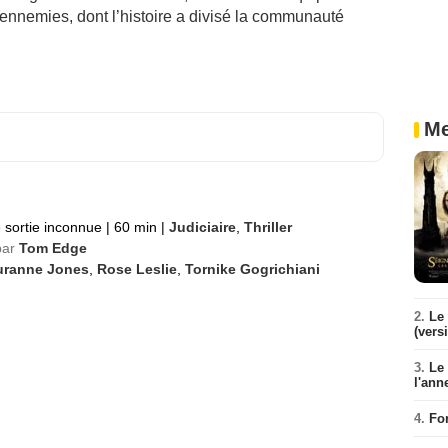
 ennemies, dont l’histoire a divisé la communauté
Me
 sortie inconnue
|
60 min
|
Judiciaire
,
Thriller
par
Tom Edge
uranne Jones
,
Rose Leslie
,
Tornike Gogrichiani
2.
Le 
(vers
3.
Le
l'ann
4.
Fo