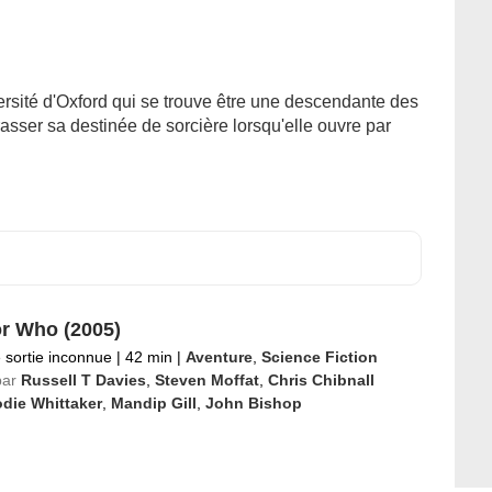
ersité d'Oxford qui se trouve être une descendante des
asser sa destinée de sorcière lorsqu'elle ouvre par
r Who (2005)
 sortie inconnue
|
42 min
|
Aventure
,
Science Fiction
par
Russell T Davies
,
Steven Moffat
,
Chris Chibnall
die Whittaker
,
Mandip Gill
,
John Bishop