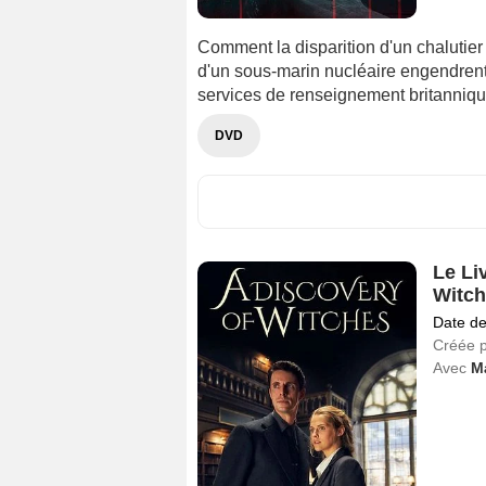
Comment la disparition d'un chalutier
d'un sous-marin nucléaire engendrent u
services de renseignement britanniq
DVD
Le Li
Witch
Date de
Créée 
Avec
M