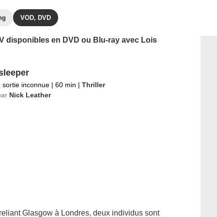
ng
VOD, DVD
 TV disponibles en DVD ou Blu-ray avec Lois
sleeper
 sortie inconnue
|
60 min
|
Thriller
par
Nick Leather
reliant Glasgow à Londres, deux individus sont