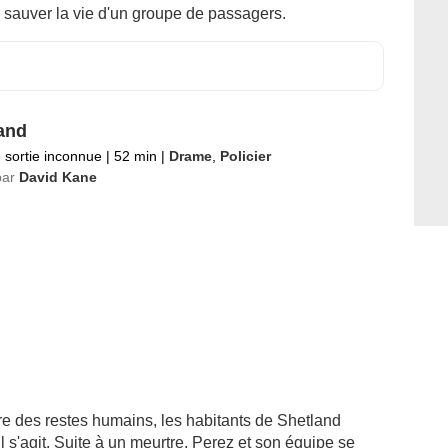
r sauver la vie d'un groupe de passagers.
and
 sortie inconnue
|
52 min
|
Drame
,
Policier
par
David Kane
e des restes humains, les habitants de Shetland
il s'agit. Suite à un meurtre, Perez et son équipe se