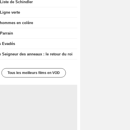
Liste de Schindler
Ligne verte
 hommes en colère
 Parrain
s Evadés
e Seigneur des anneaux : le retour du roi
Tous les meilleurs films en VOD