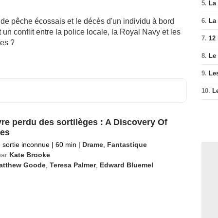
5.
La 
 de pêche écossais et le décès d'un individu à bord
6.
La 
n conflit entre la police locale, la Royal Navy et les
7.
12
ues ?
8.
Le
9.
Le
10.
L
vre perdu des sortilèges : A Discovery Of
es
 sortie inconnue
|
60 min
|
Drame
,
Fantastique
par
Kate Brooke
atthew Goode
,
Teresa Palmer
,
Edward Bluemel