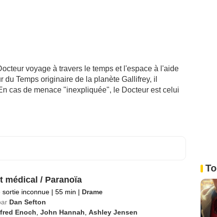
Docteur voyage à travers le temps et l'espace à l'aide
du Temps originaire de la planète Gallifrey, il
e. En cas de menace "inexpliquée", le Docteur est celui
To
t médical / Paranoïa
 sortie inconnue
|
55 min
|
Drame
par
Dan Sefton
lfred Enoch
,
John Hannah
,
Ashley Jensen