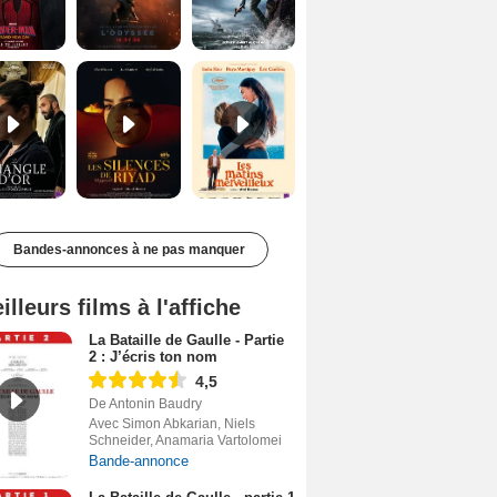
Le Triangle d'or Bande-annonce VF
Les Silences de Riyad Bande-annonce VO STFR
Les Matins merveilleux Bande-annonce VF
Bandes-annonces à ne pas manquer
illeurs films à l'affiche
La Bataille de Gaulle - Partie
2 : J’écris ton nom
4,5
De Antonin Baudry
Avec Simon Abkarian, Niels
Schneider, Anamaria Vartolomei
Bande-annonce